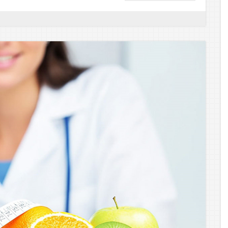
FÉRFIAKNAK?
–
IGEN,
FELTÉTLENÜL!