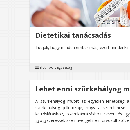
Dietetikai tanácsadás
Tudjuk, hogy minden ember más, ezért mindenkine
Életmód
,
Egészség
Lehet enni szürkehályog m
A szürkehályog műtét az egyetlen lehetőség a 
szürkehályog jellemzője, hogy a szemlencse f
kettőslátáshoz, szemkáprázáshoz vezet és gy
gyógyszerekkel, szemüveggel nem orvosolható, eg