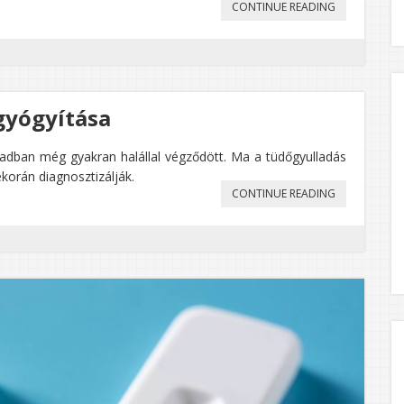
„LEHET
CONTINUE READING
ENNI
SZÜRKEHÁLY
MŰTÉT
gyógyítása
ELŐTT?”
zadban még gyakran halállal végződött. Ma a tüdőgyulladás
korán diagnosztizálják.
„TÜDŐGYULL
CONTINUE READING
TÜNETEI
ÉS
GYÓGYÍTÁSA