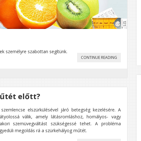
k személyre szabottan segítünk.
„DIETETIKAI
CONTINUE READING
TANÁCSADÁS
űtét előtt?
szemlencse elszürkülésével járó betegség kezelésére. A
átyolossá válik, amely látásromláshoz, homályos- vagy
akori szemüvegváltást szükségessé tehet. A probléma
yedüli megoldás rá a szürkehályog műtét.