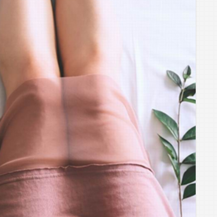
TÖKÉLETES
MOSOLY
TITKA”