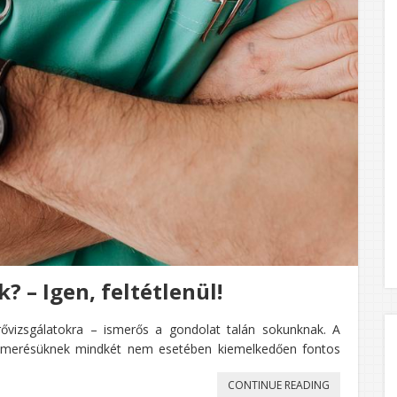
? – Igen, feltétlenül!
űrővizsgálatokra – ismerős a gondolat talán sokunknak. A
ismerésüknek mindkét nem esetében kiemelkedően fontos
„SZŰRŐVIZS
CONTINUE READING