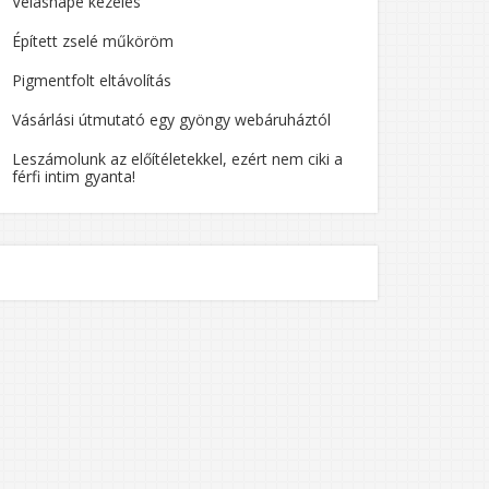
Velashape kezelés
Épített zselé műköröm
Pigmentfolt eltávolítás
Vásárlási útmutató egy gyöngy webáruháztól
Leszámolunk az előítéletekkel, ezért nem ciki a
férfi intim gyanta!
T?”