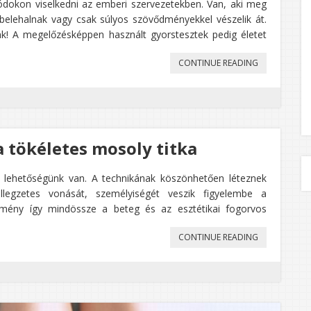
módokon viselkedni az emberi szervezetekben. Van, aki meg
belehalnak vagy csak súlyos szövődményekkel vészelik át.
nk! A megelőzésképpen használt gyorstesztek pedig életet
„MIÉRT
CONTINUE READING
TARTSUNK
OTTHON
ANTIGÉN
a tökéletes mosoly titka
GYORSTESZTE
 lehetőségünk van. A technikának köszönhetően léteznek
llegzetes vonását, személyiségét veszik figyelembe a
mény így mindössze a beteg és az esztétikai fogorvos
„ESZTÉTIKAI
CONTINUE READING
FOGÁSZAT,
AVAGY
A