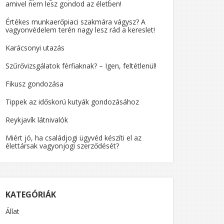
amivel nem lesz gondod az életben!
Értékes munkaerőpiaci szakmára vágysz? A
vagyonvédelem terén nagy lesz rád a kereslet!
Karácsonyi utazás
Szűrővizsgálatok férfiaknak? – Igen, feltétlenül!
Fikusz gondozása
Tippek az időskorú kutyák gondozásához
Reykjavík látnivalók
Miért jó, ha családjogi ügyvéd készíti el az
élettársak vagyonjogi szerződését?
KATEGÓRIÁK
Állat
GÁLATOK