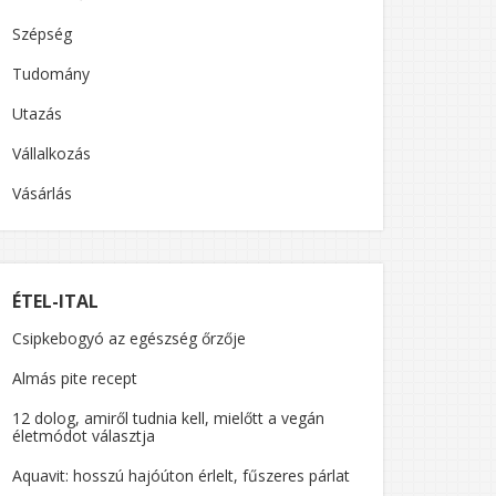
Szépség
Tudomány
Utazás
Vállalkozás
Vásárlás
”
ÉTEL-ITAL
Csipkebogyó az egészség őrzője
Almás pite recept
12 dolog, amiről tudnia kell, mielőtt a vegán
életmódot választja
Aquavit: hosszú hajóúton érlelt, fűszeres párlat