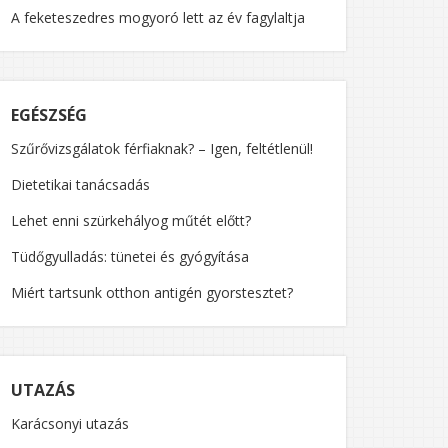
A feketeszedres mogyoró lett az év fagylaltja
OG
EGÉSZSÉG
Szűrővizsgálatok férfiaknak? – Igen, feltétlenül!
Dietetikai tanácsadás
ADÁS:
Lehet enni szürkehályog műtét előtt?
Tüdőgyulladás: tünetei és gyógyítása
Miért tartsunk otthon antigén gyorstesztet?
”
UTAZÁS
Karácsonyi utazás