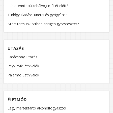
Lehet enni szürkehályog műtét előtt?
Tüdőgyulladás: tünetei és gyógyítása
Miért tartsunk otthon antigén gyorstesztet?
UTAZÁS
Karácsonyi utazás
Reykjavík látnivalók
Palermo Látnivalók
ÉLETMÓD
Légy mértéktartó alkoholfogyasztó!