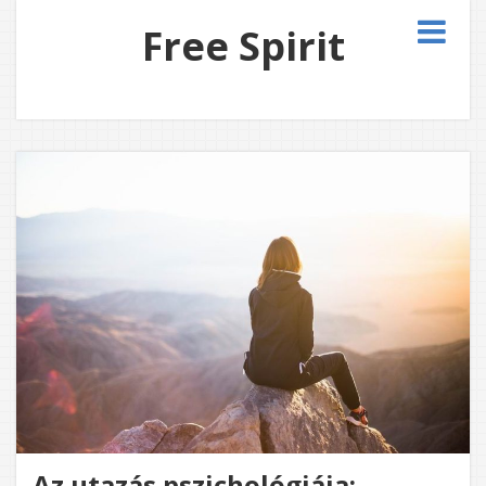
Free Spirit
Az utazás pszichológiája: