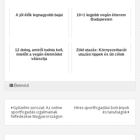
A jól élők legnagyobb bajai
10+1 legjobb vegán étterem
Budapesten
12 dolog, amiről tudnia kell,
Zöld utazás: Környezetbarát
mielőtt a vegán életmódot
utazási tippek és úti célok
választja
Életmód
Bejegyzés
Győzelmi sorozat: Az online
Híres sportfogadási botrányok
sportfogadás izgalmainak
és tanulságok
navigáció
felfedezése Magyarországon