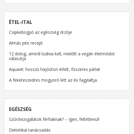
ÉTEL-ITAL
Csipkebogyó az egészség őrzője
Almás pite recept
12 dolog, amiről tudnia kell, mielőtt a vegán életmódot
választja
Aquavit: hosszú hajóúton érlelt, fűszeres párlat
A feketeszedres mogyoró lett az év fagylaltja
EGÉSZSÉG
Szűrővizsgálatok férfiaknak? – Igen, feltétlenül!
Dietetikai tanácsadás