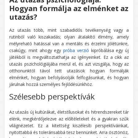
Hogyan formálja az elménket az
utazás?
Az utazás több, mint szabadidős tevékenység vagy a
rutinból való kiszakadás; olyan átalakító élmény, amely
mélyreható hatással van a mentális és érzelmi jólétünkre
,
csakúgy, mint ahogy egy
próba verzió
kipróbálása egy új
játékból is megváltoztathatja az igényeinket. Ez a cikk az
utazás pszichológiájába merül el, és azt vizsgálja, hogy az
otthonunktól távol tett utazások hogyan formálják
elménket, hogyan befolyásolják felfogásunkat, és hogyan
járulnak hozzá személyes fejlődésünkhöz.
Szélesebb perspektívák
Az utazás új kultúrákat, életstílusokat és hitrendszereket tár
elénk, megkérdőjelezve az előítéleteket és a gyakran szűk
világnézetet. Ez a kitettség kiszélesíti perspektíváinkat,
nyitottabbá és toleránsabbá tesz bennünket. Arra ösztönöz,