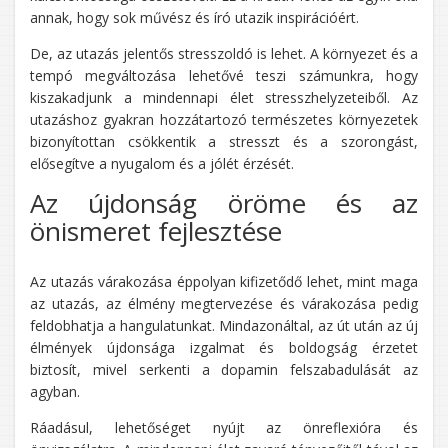
annak, hogy sok művész és író utazik inspirációért.
De, az utazás jelentős stresszoldó is lehet. A környezet és a
tempó megváltozása lehetővé teszi számunkra, hogy
kiszakadjunk a mindennapi élet stresszhelyzeteiből. Az
utazáshoz gyakran hozzátartozó természetes környezetek
bizonyítottan csökkentik a stresszt és a szorongást,
elősegítve a nyugalom és a jólét érzését.
Az újdonság öröme és az
önismeret fejlesztése
Az utazás várakozása éppolyan kifizetődő lehet, mint maga
az utazás, az élmény megtervezése és várakozása pedig
feldobhatja a hangulatunkat. Mindazonáltal, az út után az új
élmények újdonsága izgalmat és boldogság érzetet
biztosít, mivel serkenti a dopamin felszabadulását az
agyban.
Ráadásul, lehetőséget nyújt az önreflexióra és