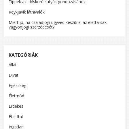
Tippek az időskorú kutyák gondozásához
Reykjavík látnivalók
Miért jó, ha családjogi ügyvéd készíti el az élettársak
vagyonjogi szerződését?
KATEGÓRIÁK
Állat
Divat
Egészség
Életmód
Érdekes
Étel-Ital
Ingatlan