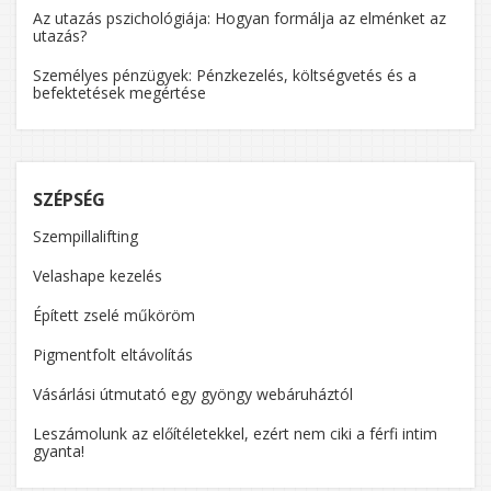
Az utazás pszichológiája: Hogyan formálja az elménket az
utazás?
Személyes pénzügyek: Pénzkezelés, költségvetés és a
befektetések megértése
SZÉPSÉG
Szempillalifting
Velashape kezelés
Épített zselé műköröm
Pigmentfolt eltávolítás
Vásárlási útmutató egy gyöngy webáruháztól
Leszámolunk az előítéletekkel, ezért nem ciki a férfi intim
gyanta!