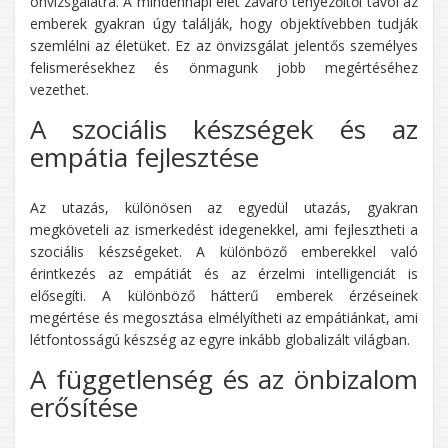
önvizsgálatra. A mindennapi élet zavaró tényezőitől távol az
emberek gyakran úgy találják, hogy objektívebben tudják
szemlélni az életüket. Ez az önvizsgálat jelentős személyes
felismerésekhez és önmagunk jobb megértéséhez
vezethet.
A szociális készségek és az
empátia fejlesztése
Az utazás, különösen az egyedül utazás, gyakran
megköveteli az ismerkedést idegenekkel, ami fejlesztheti a
szociális készségeket. A különböző emberekkel való
érintkezés az empátiát és az érzelmi intelligenciát is
elősegíti. A különböző hátterű emberek érzéseinek
megértése és megosztása elmélyítheti az empátiánkat, ami
létfontosságú készség az egyre inkább globalizált világban.
A függetlenség és az önbizalom
erősítése