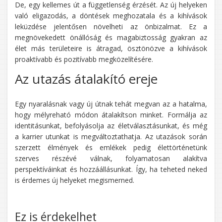
De, egy kellemes út a függetlenség érzését. Az új helyeken
való eligazodás, a döntések meghozatala és a kihívások
leküzdése jelentősen növelheti az önbizalmat. Ez a
megnövekedett önállóság és magabiztosság gyakran az
élet más területeire is átragad, ösztönözve a kihívások
proaktívabb és pozitívabb megközelítésére.
Az utazás átalakító ereje
Egy nyaralásnak vagy új útnak tehát megvan az a hatalma,
hogy mélyreható módon átalakítson minket. Formálja az
identitásunkat, befolyásolja az életválasztásunkat, és még
a karrier utunkat is megváltoztathatja. Az utazások során
szerzett élmények és emlékek pedig élettörténetünk
szerves részévé válnak, folyamatosan alakítva
perspektíváinkat és hozzáállásunkat. Így, ha teheted neked
is érdemes új helyeket megismerned.
Ez is érdekelhet