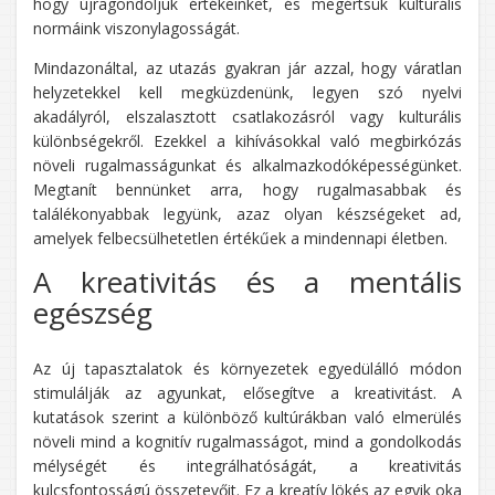
hogy újragondoljuk értékeinket, és megértsük kulturális
normáink viszonylagosságát.
Mindazonáltal, az utazás gyakran jár azzal, hogy váratlan
helyzetekkel kell megküzdenünk, legyen szó nyelvi
akadályról, elszalasztott csatlakozásról vagy kulturális
különbségekről. Ezekkel a kihívásokkal való megbirkózás
növeli rugalmasságunkat és alkalmazkodóképességünket.
Megtanít bennünket arra, hogy rugalmasabbak és
találékonyabbak legyünk, azaz olyan készségeket ad,
amelyek felbecsülhetetlen értékűek a mindennapi életben.
A kreativitás és a mentális
egészség
Az új tapasztalatok és környezetek egyedülálló módon
stimulálják az agyunkat, elősegítve a kreativitást. A
kutatások szerint a különböző kultúrákban való elmerülés
növeli mind a kognitív rugalmasságot, mind a gondolkodás
mélységét és integrálhatóságát, a kreativitás
kulcsfontosságú összetevőit. Ez a kreatív lökés az egyik oka