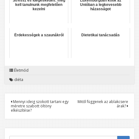
Stressz és idegeskedés: meg
Luxemburgban kötik az
kell tanulnunk megfelelően
Unióban a legkevesebb
kezelni
házasságot
Érdekességek a szaunákról
Dietetikai tanácsadás
Életmód
diéta
Bejegyzés
Mennyi ideig szokott tartani egy
Mitől függenek az ablakcsere
méretre szabott öltöny
árak?
navigáció
elkészítése?