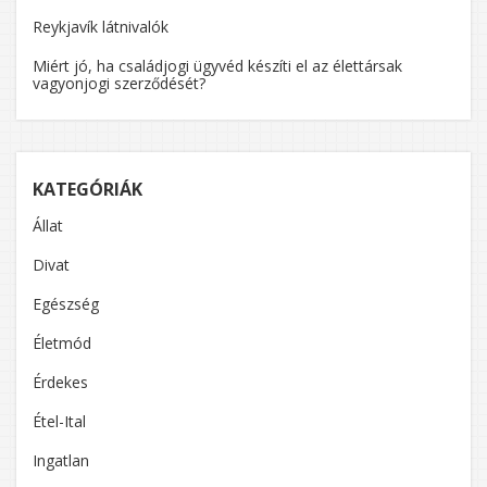
Reykjavík látnivalók
Miért jó, ha családjogi ügyvéd készíti el az élettársak
vagyonjogi szerződését?
KATEGÓRIÁK
Állat
Divat
Egészség
Életmód
Érdekes
Étel-Ital
Ingatlan