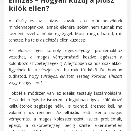
kilók ellen?
A túlsúly és az elhízás szavak szinte már beevődtek
mindennapjainkba, ennek ellenére sokan nem tudnak mit
kezdeni ezzel a népbetegséggel. Most megtudhatod, mit
tehetsz, ha te is az elhízás ellen küzdesz!
Az
elhízás
igen komoly egészségügyi problémákhoz
vezethet, a magas vérnyomástól kezdve egészen a
különböző szívbetegségekig. A legtöbben sajnos csak akkor
figyelnek fel a vészjelekre, ha már túl késő. De honnan
tudhatod, hogy
túlsúlyos, elhízott, esetleg kórosan elhízott
vagy-e vagy sem?
Többféle módszer van az ideális testsúly kiszámolására.
Testedet mégis te ismered a legjobban, így a különböző
kalkulátorok segítsége nélkül is tudnod, érezned kell, ha
valami nincs rendben. Az
elhízás
első jelei a magas
vérnyomás, a magas koleszterinszint, ízületi problémák,
epekő, a cukorbetegség pedig szinte elkerülhetetlen