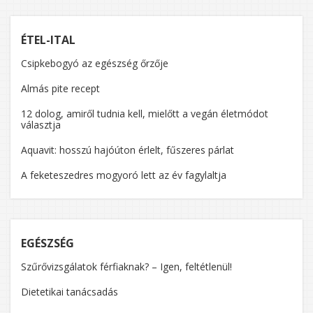
ÉTEL-ITAL
Csipkebogyó az egészség őrzője
Almás pite recept
12 dolog, amiről tudnia kell, mielőtt a vegán életmódot
választja
Aquavit: hosszú hajóúton érlelt, fűszeres párlat
A feketeszedres mogyoró lett az év fagylaltja
EGÉSZSÉG
Szűrővizsgálatok férfiaknak? – Igen, feltétlenül!
Dietetikai tanácsadás