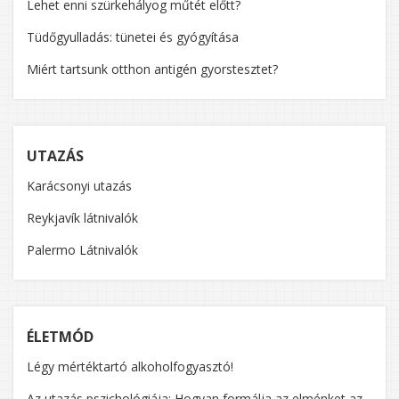
Lehet enni szürkehályog műtét előtt?
Tüdőgyulladás: tünetei és gyógyítása
Miért tartsunk otthon antigén gyorstesztet?
UTAZÁS
Karácsonyi utazás
Reykjavík látnivalók
Palermo Látnivalók
ÉLETMÓD
Légy mértéktartó alkoholfogyasztó!
Az utazás pszichológiája: Hogyan formálja az elménket az