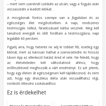
– mert nem szeretnél szédülni az utcán, vagy a fogyás után
visszaszedni a leadott kilókat.
A mozgásnak fontos szerepe van a
fogyásban
és az
egészséges élet megőrzésében. A napi, rendszeres
testmozgás nélkül, fáradozásaid kárba vesznek. Meg kell
tanulnod energiát és időt fordítani a testmozgásra, napi
legalább 60 percben.
Figyelj arra, hogy hetente ne adj le többet fél, esetleg egy
kilónál, mert az károsan hathat a szervezetedre és hosszú
távon épp az ellenkező hatást éred el vele. Ne feledd, hogy
az életviteleden kell változtatnod ahhoz, hogy
erőfeszítéseid meghozzák a várt eredményt. Ez azt jelenti,
hogy egy életen át egészségesen kell táplálkoznod, és nem
azt, hogy egy drasztikus diéta után visszaállhatsz régi,
romboló étkezési szokásaidhoz.
Ez is érdekelhet