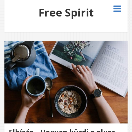
Free Spirit
Elhízás – Hogyan küzdj a plusz