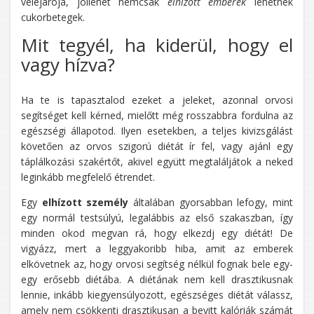
velejárója, jóllehet nemcsak
elhízott emberek
lehetnek
cukorbetegek.
Mit tegyél, ha kiderül, hogy el
vagy hízva?
Ha te is tapasztalod ezeket a jeleket, azonnal orvosi
segítséget kell kérned, mielőtt még rosszabbra fordulna az
egészségi állapotod. Ilyen esetekben, a teljes kivizsgálást
követően az orvos szigorú diétát ír fel, vagy ajánl egy
táplálkozási szakértőt, akivel együtt megtaláljátok a neked
leginkább megfelelő étrendet.
Egy
elhízott személy
általában gyorsabban lefogy, mint
egy normál testsúlyú, legalábbis az első szakaszban, így
minden okod megvan rá, hogy elkezdj egy diétát! De
vigyázz, mert a leggyakoribb hiba, amit az emberek
elkövetnek az, hogy orvosi segítség nélkül fognak bele egy-
egy erősebb diétába. A diétának nem kell drasztikusnak
lennie, inkább kiegyensúlyozott, egészséges diétát válassz,
amely nem csökkenti drasztikusan a bevitt kalóriák számát