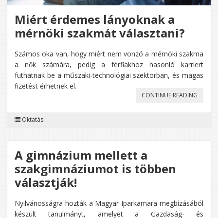
Miért érdemes lányoknak a
mérnöki szakmát választani?
Számos oka van, hogy miért nem vonzó a mérnöki szakma
a nők számára, pedig a férfiakhoz hasonló karriert
futhatnak be a műszaki-technológiai szektorban, és magas
fizetést érhetnek el.
„MIÉRT
CONTINUE READING
ÉRDEME
Oktatás
LÁNYO
A
A gimnázium mellett a
MÉRNÖ
szakgimnáziumot is többen
SZAKM
választják!
VÁLASZ
Nyilvánosságra hozták a Magyar Iparkamara megbízásából
készült tanulmányt, amelyet a Gazdaság- és