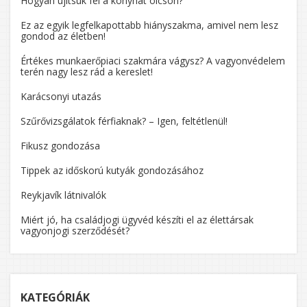
Hogyan újítsuk fel a konyhát olcsón?
Ez az egyik legfelkapottabb hiányszakma, amivel nem lesz
gondod az életben!
Értékes munkaerőpiaci szakmára vágysz? A vagyonvédelem
terén nagy lesz rád a kereslet!
Karácsonyi utazás
Szűrővizsgálatok férfiaknak? – Igen, feltétlenül!
Fikusz gondozása
Tippek az időskorú kutyák gondozásához
Reykjavík látnivalók
Miért jó, ha családjogi ügyvéd készíti el az élettársak
vagyonjogi szerződését?
KATEGÓRIÁK