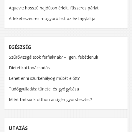
Aquavit: hosszú hajóúton érlelt, fűszeres párlat
A feketeszedres mogyoró lett az év fagylaltja
EGÉSZSÉG
Szűrővizsgálatok férfiaknak? – Igen, feltétlenül!
Dietetikai tanácsadás
Lehet enni szürkehályog műtét előtt?
Tüdőgyulladás: tünetei és gyógyítása
Miért tartsunk otthon antigén gyorstesztet?
UTAZÁS