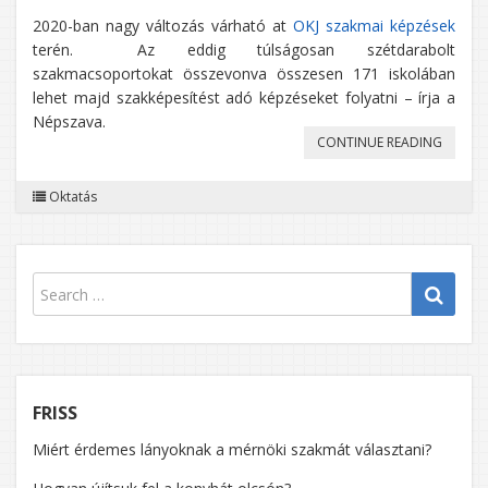
2020-ban nagy változás várható at
OKJ szakmai képzések
terén. Az eddig túlságosan szétdarabolt
szakmacsoportokat összevonva összesen 171 iskolában
lehet majd szakképesítést adó képzéseket folyatni – írja a
Népszava.
„AZ
CONTINUE READING
OKJ-
Oktatás
S
KÉPZÉS
VÁRHA
ÚJ
RENDSZ
FRISS
Miért érdemes lányoknak a mérnöki szakmát választani?