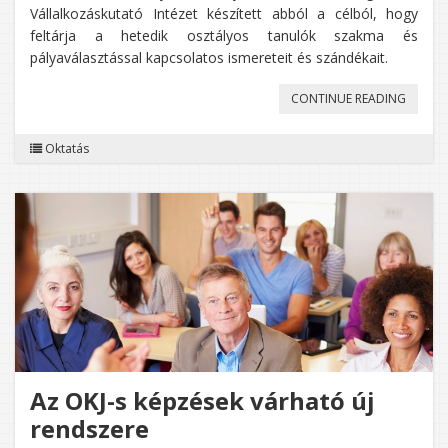
Vállalkozáskutató Intézet készített abból a célból, hogy
feltárja a hetedik osztályos tanulók szakma és
pályaválasztással kapcsolatos ismereteit és szándékait.
„A
CONTINUE READING
GIMNÁ
Oktatás
MELLET
A
SZAKG
IS
TÖBBE
VÁLASZ
Az OKJ-s képzések várható új
rendszere