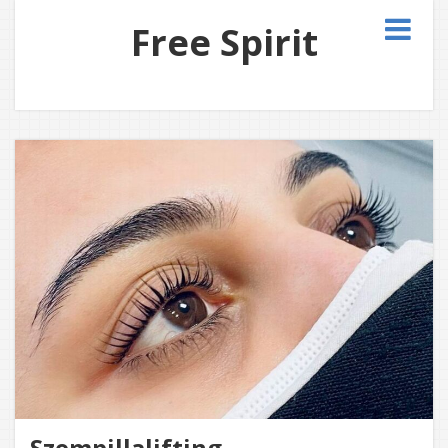
Free Spirit
Szempillalifting