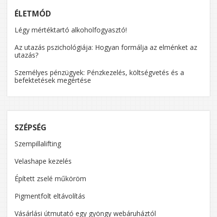
ÉLETMÓD
Légy mértéktartó alkoholfogyasztó!
Az utazás pszichológiája: Hogyan formálja az elménket az
utazás?
Személyes pénzügyek: Pénzkezelés, költségvetés és a
befektetések megértése
SZÉPSÉG
Szempillalifting
Velashape kezelés
Épített zselé műköröm
Pigmentfolt eltávolítás
Vásárlási útmutató egy gyöngy webáruháztól