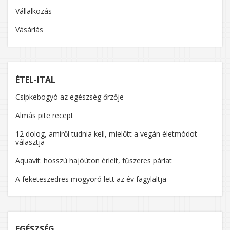
Vállalkozás
Vásárlás
ÉTEL-ITAL
Csipkebogyó az egészség őrzője
Almás pite recept
12 dolog, amiről tudnia kell, mielőtt a vegán életmódot
választja
Aquavit: hosszú hajóúton érlelt, fűszeres párlat
A feketeszedres mogyoró lett az év fagylaltja
EGÉSZSÉG