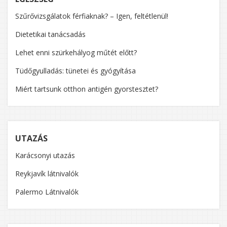
Szűrővizsgálatok férfiaknak? – Igen, feltétlenül!
Dietetikai tanácsadás
Lehet enni szürkehályog műtét előtt?
Tüdőgyulladás: tünetei és gyógyítása
Miért tartsunk otthon antigén gyorstesztet?
UTAZÁS
Karácsonyi utazás
Reykjavík látnivalók
Palermo Látnivalók