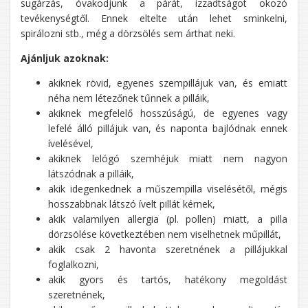
sugárzás, óvakodjunk a párát, izzadtságot okozó
tevékenységtől. Ennek eltelte után lehet sminkelni,
spirálozni stb., még a dörzsölés sem árthat neki.
Ajánljuk azoknak:
akiknek rövid, egyenes szempillájuk van, és emiatt
néha nem létezőnek tűnnek a pilláik,
akiknek megfelelő hosszúságú, de egyenes vagy
lefelé álló pillájuk van, és naponta bajlódnak ennek
ívelésével,
akiknek lelógó szemhéjuk miatt nem nagyon
látszódnak a pilláik,
akik idegenkednek a műszempilla viselésétől, mégis
hosszabbnak látszó ívelt pillát kérnek,
akik valamilyen allergia (pl. pollen) miatt, a pilla
dörzsölése következtében nem viselhetnek műpillát,
akik csak 2 havonta szeretnének a pillájukkal
foglalkozni,
akik gyors és tartós, hatékony megoldást
szeretnének,