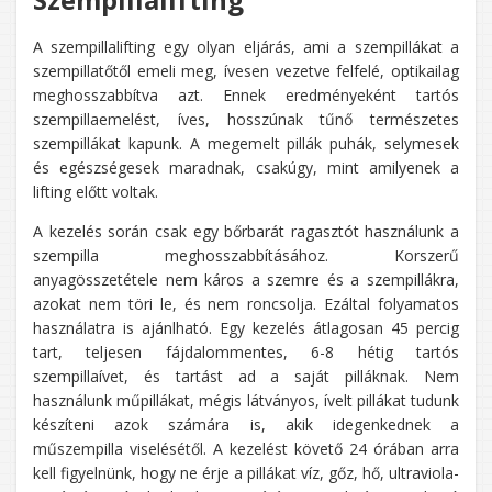
A szempillalifting egy olyan eljárás, ami a szempillákat a
szempillatőtől emeli meg, ívesen vezetve felfelé, optikailag
meghosszabbítva azt.
Ennek eredményeként tartós
szempillaemelést, íves, hosszúnak tűnő természetes
szempillákat kapunk. A megemelt pillák puhák, selymesek
és egészségesek maradnak, csakúgy, mint amilyenek a
lifting előtt voltak.
A kezelés során csak egy bőrbarát ragasztót használunk a
szempilla meghosszabbításához. Korszerű
anyagösszetétele nem káros a szemre és a szempillákra,
azokat nem töri le, és nem roncsolja. Ezáltal folyamatos
használatra is ajánlható. Egy kezelés átlagosan 45 percig
tart, teljesen fájdalommentes, 6-8 hétig tartós
szempillaívet, és tartást ad a saját pilláknak. Nem
használunk műpillákat, mégis látványos, ívelt pillákat tudunk
készíteni azok számára is, akik idegenkednek a
műszempilla viselésétől. A kezelést követő 24 órában arra
kell figyelnünk, hogy ne érje a pillákat víz, gőz, hő, ultraviola-