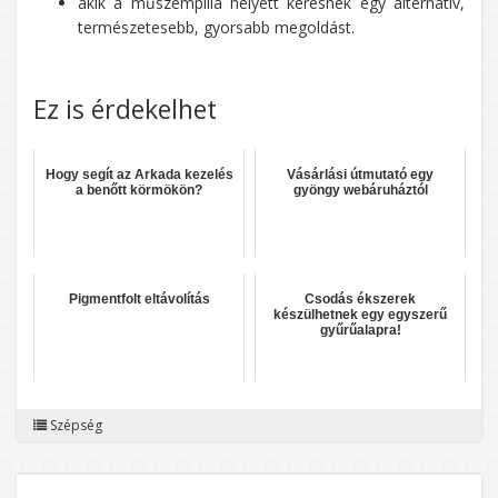
akik a műszempilla helyett keresnek egy alternatív,
természetesebb, gyorsabb megoldást.
Ez is érdekelhet
Hogy segít az Arkada kezelés
Vásárlási útmutató egy
a benőtt körmökön?
gyöngy webáruháztól
Pigmentfolt eltávolítás
Csodás ékszerek
készülhetnek egy egyszerű
gyűrűalapra!
Szépség