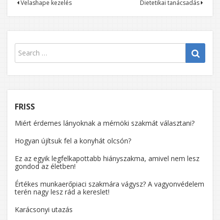
Bejegyzés
Velashape kezelés
Dietetikai tanácsadás
navigáció
FRISS
Miért érdemes lányoknak a mérnöki szakmát választani?
Hogyan újítsuk fel a konyhát olcsón?
Ez az egyik legfelkapottabb hiányszakma, amivel nem lesz
gondod az életben!
Értékes munkaerőpiaci szakmára vágysz? A vagyonvédelem
terén nagy lesz rád a kereslet!
Karácsonyi utazás