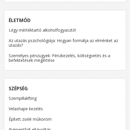
ÉLETMÓD
Légy mértéktartó alkoholfogyasztó!
Az utazás pszichológiája: Hogyan formálja az elménket az
utazás?
Személyes pénzügyek: Pénzkezelés, költségvetés és a
befektetések megértése
SZÉPSÉG
Szempillalifting
Velashape kezelés
Épített zselé műköröm
Pigmentfolt eltávolítás