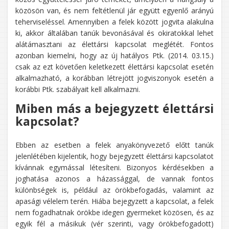
közösön van, és nem feltétlenül jár együtt egyenlő arányú
teherviseléssel. Amennyiben a felek között jogvita alakulna
ki, akkor általában tanúk bevonásával és okiratokkal lehet
alátámasztani az élettársi kapcsolat meglétét. Fontos
azonban kiemelni, hogy az új hatályos Ptk. (2014. 03.15.)
csak az ezt követően keletkezett élettársi kapcsolat esetén
alkalmazható, a korábban létrejött jogviszonyok esetén a
korábbi Ptk. szabályait kell alkalmazni.
Miben más a bejegyzett élettársi
kapcsolat?
Ebben az esetben a felek anyakönyvezető előtt tanúk
jelenlétében kijelentik, hogy bejegyzett élettársi kapcsolatot
kívánnak egymással létesíteni. Bizonyos kérdésekben a
joghatása azonos a házassággal, de vannak fontos
különbségek is, például az örökbefogadás, valamint az
apasági vélelem terén. Hiába bejegyzett a kapcsolat, a felek
nem fogadhatnak örökbe idegen gyermeket közösen, és az
egyik fél a másikuk (vér szerinti, vagy örökbefogadott)