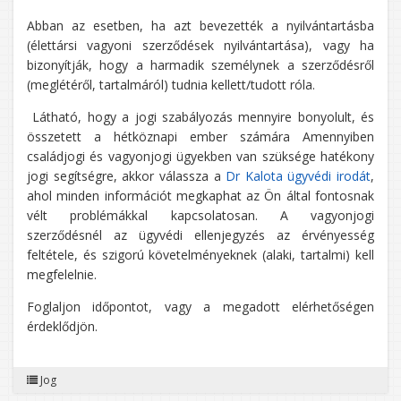
Abban az esetben, ha azt bevezették a nyilvántartásba
(élettársi vagyoni szerződések nyilvántartása), vagy ha
bizonyítják, hogy a harmadik személynek a szerződésről
(meglétéről, tartalmáról) tudnia kellett/tudott róla.
Látható, hogy a jogi szabályozás mennyire bonyolult, és
összetett a hétköznapi ember számára Amennyiben
családjogi és vagyonjogi ügyekben van szüksége hatékony
jogi segítségre, akkor válassza a
Dr Kalota ügyvédi irodát
,
ahol minden információt megkaphat az Ön által fontosnak
vélt problémákkal kapcsolatosan. A vagyonjogi
szerződésnél az ügyvédi ellenjegyzés az érvényesség
feltétele, és szigorú követelményeknek (alaki, tartalmi) kell
megfelelnie.
Foglaljon időpontot, vagy a megadott elérhetőségen
érdeklődjön.
Jog