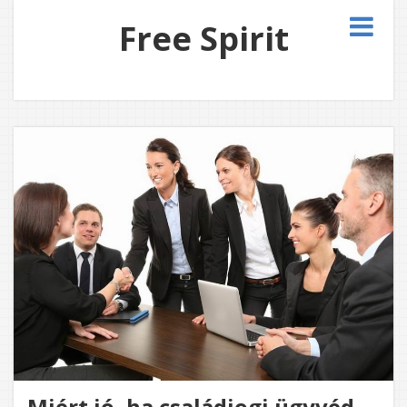
Free Spirit
Miért jó, ha családjogi ügyvéd