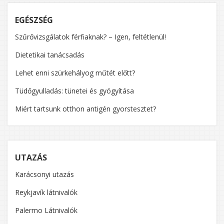
EGÉSZSÉG
Szűrővizsgálatok férfiaknak? – Igen, feltétlenül!
Dietetikai tanácsadás
Lehet enni szürkehályog műtét előtt?
Tüdőgyulladás: tünetei és gyógyítása
Miért tartsunk otthon antigén gyorstesztet?
UTAZÁS
Karácsonyi utazás
Reykjavík látnivalók
Palermo Látnivalók