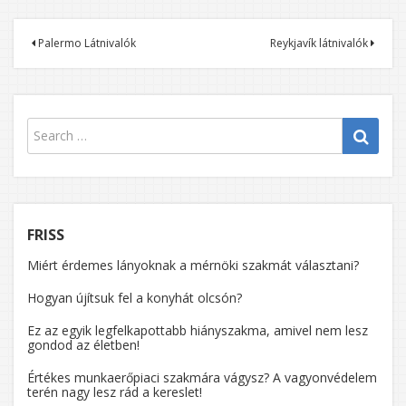
Bejegyzés
Palermo Látnivalók
Reykjavík látnivalók
navigáció
FRISS
Miért érdemes lányoknak a mérnöki szakmát választani?
Hogyan újítsuk fel a konyhát olcsón?
Ez az egyik legfelkapottabb hiányszakma, amivel nem lesz
gondod az életben!
Értékes munkaerőpiaci szakmára vágysz? A vagyonvédelem
terén nagy lesz rád a kereslet!