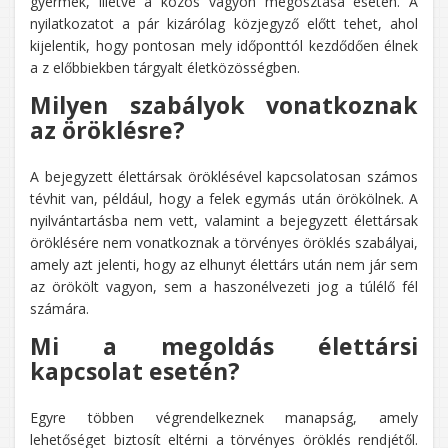
gyermek, illetve a közös vagyon megosztása esetén. A
nyilatkozatot a pár kizárólag közjegyző előtt tehet, ahol
kijelentik, hogy pontosan mely időponttól kezdődően élnek
a z előbbiekben tárgyalt életközösségben.
Milyen szabályok vonatkoznak
az öröklésre?
A bejegyzett élettársak öröklésével kapcsolatosan számos
tévhit van, például, hogy a felek egymás után örökölnek. A
nyilvántartásba nem vett, valamint a bejegyzett élettársak
öröklésére nem vonatkoznak a törvényes öröklés szabályai,
amely azt jelenti, hogy az elhunyt élettárs után nem jár sem
az örökölt vagyon, sem a haszonélvezeti jog a túlélő fél
számára.
Mi a megoldás élettársi
kapcsolat esetén?
Egyre többen végrendelkeznek manapság, amely
lehetőséget biztosít eltérni a törvényes öröklés rendjétől.