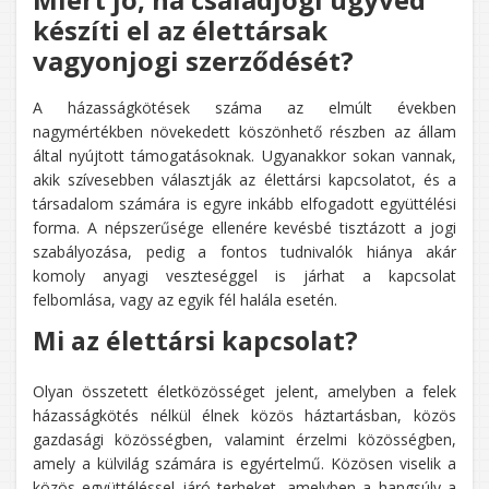
készíti el az élettársak
vagyonjogi szerződését?
A házasságkötések száma az elmúlt években
nagymértékben növekedett köszönhető részben az állam
által nyújtott támogatásoknak. Ugyanakkor sokan vannak,
akik szívesebben választják az élettársi kapcsolatot, és a
társadalom számára is egyre inkább elfogadott együttélési
forma. A népszerűsége ellenére kevésbé tisztázott a jogi
szabályozása, pedig a fontos tudnivalók hiánya akár
komoly anyagi veszteséggel is járhat a kapcsolat
felbomlása, vagy az egyik fél halála esetén.
Mi az élettársi kapcsolat?
Olyan összetett életközösséget jelent, amelyben a felek
házasságkötés nélkül élnek közös háztartásban, közös
gazdasági közösségben, valamint érzelmi közösségben,
amely a külvilág számára is egyértelmű. Közösen viselik a
közös együttéléssel járó terheket, amelyben a hangsúly a