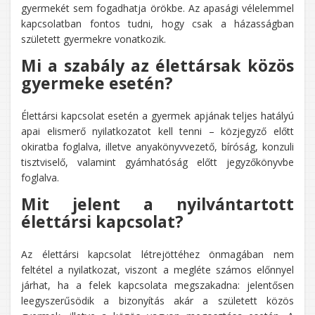
gyermekét sem fogadhatja örökbe. Az apasági vélelemmel
kapcsolatban fontos tudni, hogy csak a házasságban
született gyermekre vonatkozik.
Mi a szabály az élettársak közös
gyermeke esetén?
Élettársi kapcsolat esetén a gyermek apjának teljes hatályú
apai elismerő nyilatkozatot kell tenni – közjegyző előtt
okiratba foglalva, illetve anyakönyvvezető, bíróság, konzuli
tisztviselő, valamint gyámhatóság előtt jegyzőkönyvbe
foglalva.
Mit jelent a nyilvántartott
élettársi kapcsolat?
Az élettársi kapcsolat létrejöttéhez önmagában nem
feltétel a nyilatkozat, viszont a megléte számos előnnyel
járhat, ha a felek kapcsolata megszakadna: jelentősen
leegyszerűsödik a bizonyítás akár a született közös