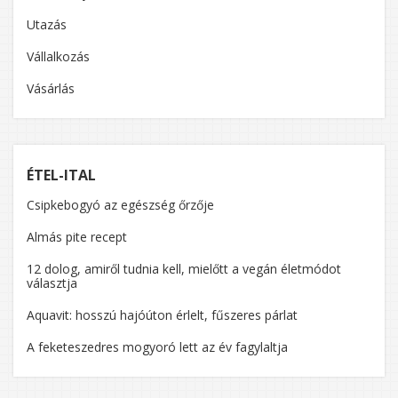
Utazás
Vállalkozás
Vásárlás
ÉTEL-ITAL
Csipkebogyó az egészség őrzője
Almás pite recept
12 dolog, amiről tudnia kell, mielőtt a vegán életmódot
választja
Aquavit: hosszú hajóúton érlelt, fűszeres párlat
A feketeszedres mogyoró lett az év fagylaltja