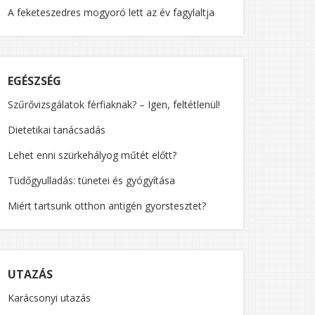
A feketeszedres mogyoró lett az év fagylaltja
EGÉSZSÉG
Szűrővizsgálatok férfiaknak? – Igen, feltétlenül!
Dietetikai tanácsadás
Lehet enni szürkehályog műtét előtt?
Tüdőgyulladás: tünetei és gyógyítása
Miért tartsunk otthon antigén gyorstesztet?
UTAZÁS
Karácsonyi utazás