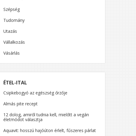
Szépség
Tudomány
Utazás
Vállalkozás
Vásárlás
ÉTEL-ITAL
Csipkebogyó az egészség őrzője
Almás pite recept
12 dolog, amiről tudnia kell, mielőtt a vegán
életmódot választja
Aquavit: hosszú hajóúton érlelt, fűszeres párlat