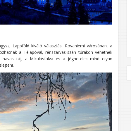
gysz, Lappföld kiváló választás. Rovaniemi városában, a
kozhatnak a Télapóval, rénszarvas-szán túrákon vehetnek
A havas táj, a Mikulásfalva és a jéghotelek mind olyan
lejteni.