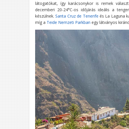
látogatókat, így karácsonykor is remek válas
decemberi 20-24°C-os időjárás ideális a teng
készülnek.
Santa Cruz de Tenerife
és La Laguna ka
míg a
Teide Nemzeti Parkban
egy látványos kirándu