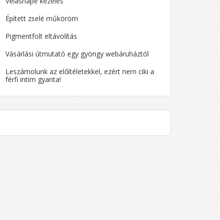
Velashape kezelés
Épített zselé műköröm
Pigmentfolt eltávolítás
Vásárlási útmutató egy gyöngy webáruháztól
Leszámolunk az előítéletekkel, ezért nem ciki a
férfi intim gyanta!