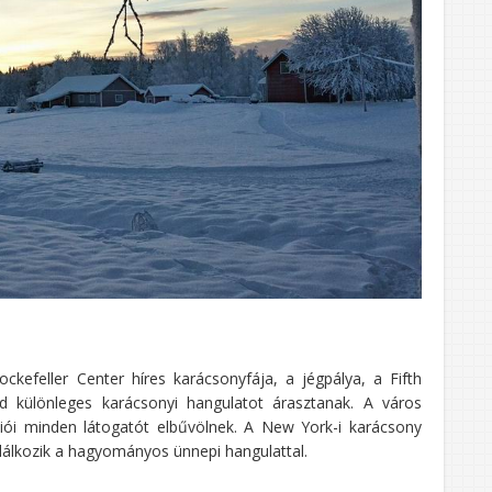
kefeller Center híres karácsonyfája, a jégpálya, a Fifth
d különleges karácsonyi hangulatot árasztanak. A város
iói minden látogatót elbűvölnek. A New York-i karácsony
alálkozik a hagyományos ünnepi hangulattal.