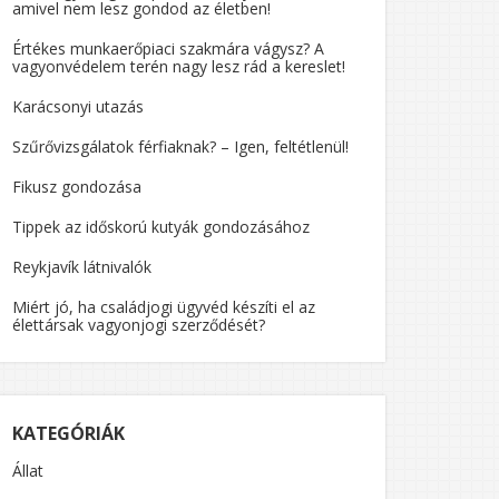
amivel nem lesz gondod az életben!
Értékes munkaerőpiaci szakmára vágysz? A
vagyonvédelem terén nagy lesz rád a kereslet!
Karácsonyi utazás
Szűrővizsgálatok férfiaknak? – Igen, feltétlenül!
Fikusz gondozása
Tippek az időskorú kutyák gondozásához
Reykjavík látnivalók
Miért jó, ha családjogi ügyvéd készíti el az
élettársak vagyonjogi szerződését?
KATEGÓRIÁK
Állat