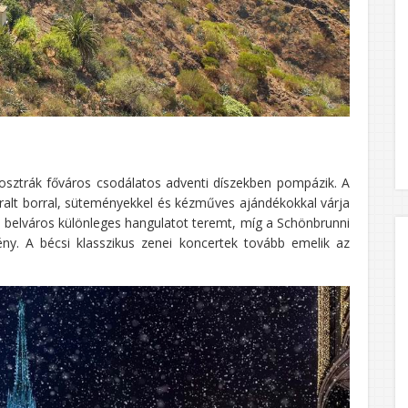
 osztrák főváros csodálatos adventi díszekben pompázik. A
rralt borral, süteményekkel és kézműves ajándékokkal várja
mi belváros különleges hangulatot teremt, míg a Schönbrunni
ény. A bécsi klasszikus zenei koncertek tovább emelik az