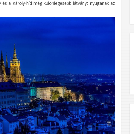
ly és a Károly-híd még különlegesebb látványt nyújtanak az