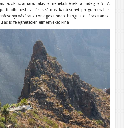
ztás azok számára, akik elmenekülnének a hideg elől. A
erparti pihenéshez, és számos karácsonyi programmal is
rácsonyi vásárai különleges ünnepi hangulatot árasztanak,
lás is felejthetetlen élményeket kínál.