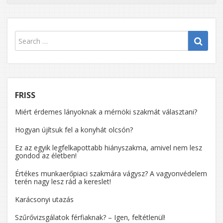
DIOXID
KIBOCS
„FIZET
TÉTELÉT
JAVASO
EGY
SVÉD
FRISS
KUTAT
Miért érdemes lányoknak a mérnöki szakmát választani?
Hogyan újítsuk fel a konyhát olcsón?
Ez az egyik legfelkapottabb hiányszakma, amivel nem lesz
gondod az életben!
Értékes munkaerőpiaci szakmára vágysz? A vagyonvédelem
terén nagy lesz rád a kereslet!
Karácsonyi utazás
Szűrővizsgálatok férfiaknak? – Igen, feltétlenül!