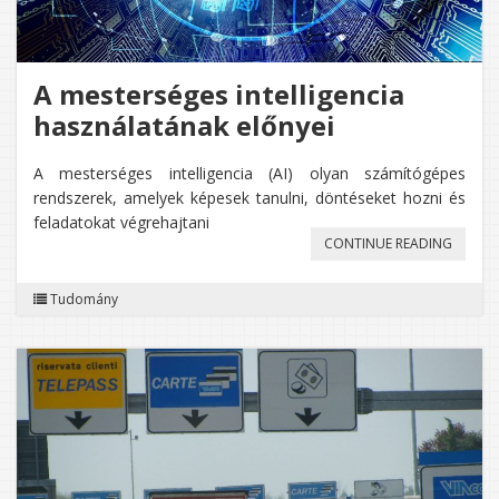
A mesterséges intelligencia
használatának előnyei
A mesterséges intelligencia (AI) olyan számítógépes
rendszerek, amelyek képesek tanulni, döntéseket hozni és
feladatokat végrehajtani
„A
CONTINUE READING
MESTER
Tudomány
INTELL
HASZN
ELŐNYE