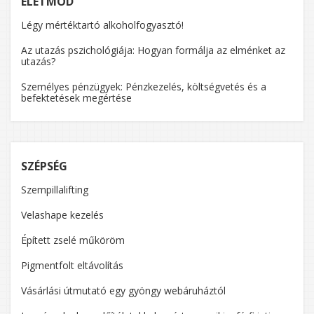
ÉLETMÓD
Légy mértéktartó alkoholfogyasztó!
Az utazás pszichológiája: Hogyan formálja az elménket az
utazás?
Személyes pénzügyek: Pénzkezelés, költségvetés és a
befektetések megértése
SZÉPSÉG
Szempillalifting
Velashape kezelés
Épített zselé műköröm
Pigmentfolt eltávolítás
Vásárlási útmutató egy gyöngy webáruháztól