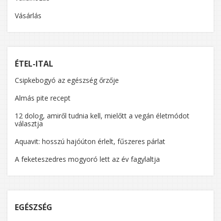
Vásárlás
ÉTEL-ITAL
Csipkebogyó az egészség őrzője
Almás pite recept
12 dolog, amiről tudnia kell, mielőtt a vegán életmódot
választja
Aquavit: hosszú hajóúton érlelt, fűszeres párlat
A feketeszedres mogyoró lett az év fagylaltja
EGÉSZSÉG