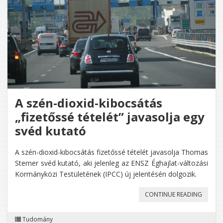
A szén-dioxid-kibocsátás
„fizetőssé tételét” javasolja egy
svéd kutató
A szén-dioxid-kibocsátás fizetőssé tételét javasolja Thomas
Sterner svéd kutató, aki jelenleg az ENSZ Éghajlat-változási
Kormányközi Testületének (IPCC) új jelentésén dolgozik.
„A
CONTINUE READING
SZÉN-
Tudomány