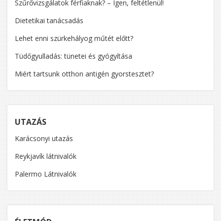
Szűrővizsgálatok férfiaknak? – Igen, feltétlenül!
Dietetikai tanácsadás
Lehet enni szürkehályog műtét előtt?
Tüdőgyulladás: tünetei és gyógyítása
Miért tartsunk otthon antigén gyorstesztet?
UTAZÁS
Karácsonyi utazás
Reykjavík látnivalók
Palermo Látnivalók