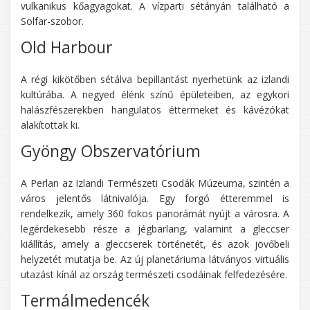
vulkanikus kőagyagokat. A vízparti sétányán található a
Solfar-szobor.
Old Harbour
A régi kikötőben sétálva bepillantást nyerhetünk az izlandi
kultúrába. A negyed élénk színű épületeiben, az egykori
halászfészerekben hangulatos éttermeket és kávézókat
alakítottak ki.
Gyöngy Obszervatórium
A Perlan az Izlandi Természeti Csodák Múzeuma, szintén a
város jelentős látnivalója. Egy forgó étteremmel is
rendelkezik, amely 360 fokos panorámát nyújt a városra. A
legérdekesebb része a jégbarlang, valamint a gleccser
kiállítás, amely a gleccserek történetét, és azok jövőbeli
helyzetét mutatja be. Az új planetáriuma látványos virtuális
utazást kínál az ország természeti csodáinak felfedezésére.
Termálmedencék