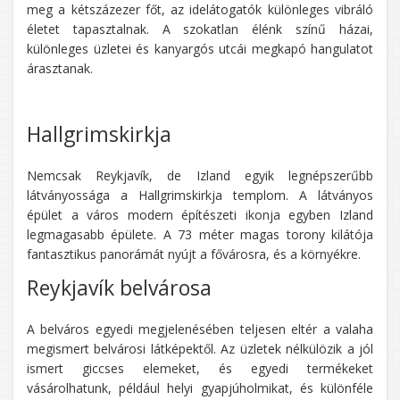
meg a kétszázezer főt, az idelátogatók különleges vibráló
életet tapasztalnak. A szokatlan élénk színű házai,
különleges üzletei és kanyargós utcái megkapó hangulatot
árasztanak.
Hallgrimskirkja
Nemcsak Reykjavík, de Izland egyik legnépszerűbb
látványossága a Hallgrimskirkja templom. A látványos
épület a város modern építészeti ikonja egyben Izland
legmagasabb épülete. A 73 méter magas torony kilátója
fantasztikus panorámát nyújt a fővárosra, és a környékre.
Reykjavík belvárosa
A belváros egyedi megjelenésében teljesen eltér a valaha
megismert belvárosi látképektől. Az üzletek nélkülözik a jól
ismert giccses elemeket, és egyedi termékeket
vásárolhatunk, például helyi gyapjúholmikat, és különféle