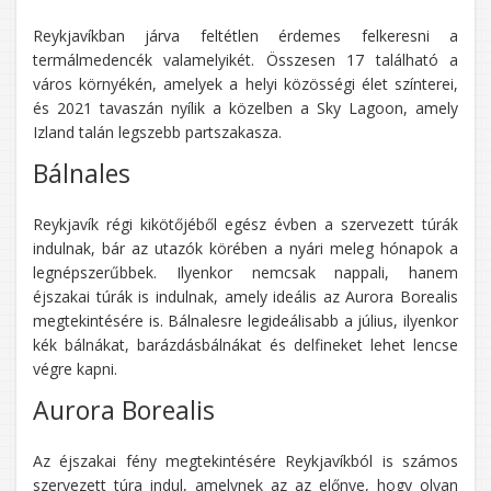
Reykjavíkban járva feltétlen érdemes felkeresni a
termálmedencék valamelyikét. Összesen 17 található a
város környékén, amelyek a helyi közösségi élet színterei,
és 2021 tavaszán nyílik a közelben a Sky Lagoon, amely
Izland talán legszebb partszakasza.
Bálnales
Reykjavík régi kikötőjéből egész évben a szervezett túrák
indulnak, bár az utazók körében a nyári meleg hónapok a
legnépszerűbbek. Ilyenkor nemcsak nappali, hanem
éjszakai túrák is indulnak, amely ideális az Aurora Borealis
megtekintésére is. Bálnalesre legideálisabb a július, ilyenkor
kék bálnákat, barázdásbálnákat és delfineket lehet lencse
végre kapni.
Aurora Borealis
Az éjszakai fény megtekintésére Reykjavíkból is számos
szervezett túra indul, amelynek az az előnye, hogy olyan