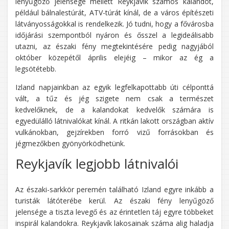
lenyűgöző jelensége mellett Reykjavík számos kalandot,
például bálnalestúrát, ATV-túrát kínál, de a város építészeti
látványosságokkal is rendelkezik. Jó tudni, hogy a fővárosba
időjárási szempontból nyáron és ősszel a legideálisabb
utazni, az északi fény megtekintésére pedig nagyjából
október közepétől április elejéig – mikor az ég a
legsötétebb.
Izland napjainkban az egyik legfelkapottabb úti célponttá
vált, a tűz és jég szigete nem csak a természet
kedvelőknek, de a kalandokat kedvelők számára is
egyedülálló látnivalókat kínál. A ritkán lakott országban aktív
vulkánokban, gejzírekben forró vizű forrásokban és
jégmezőkben gyönyörködhetünk.
Reykjavík legjobb látnivalói
Az északi-sarkkör peremén található Izland egyre inkább a
turisták látóterébe kerül. Az északi fény lenyűgöző
jelensége a tiszta levegő és az érintetlen táj egyre többeket
inspirál kalandokra. Reykjavík lakosainak száma alig haladja