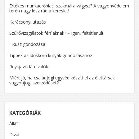
Értékes munkaerőpiaci szakmára vágysz? A vagyonvédelem
terén nagy lesz rád a kereslet!
Karácsonyi utazás
Szűrővizsgálatok férfiaknak? – Igen, feltétlenül!
Fikusz gondozása
Tippek az időskorú kutyák gondozásához
Reykjavík látnivalók
Miért jó, ha családjogi ügyvéd készíti el az élettársak
vagyonjogi szerződését?
KATEGÓRIÁK
Állat
Divat