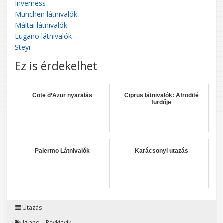
Inverness
München látnivalók
Máltai látnivalók
Lugano látnivalók
Steyr
Ez is érdekelhet
Cote d’Azur nyaralás
Ciprus látnivalók: Afrodité
fürdője
Palermo Látnivalók
Karácsonyi utazás
Utazás
Izland
,
Reykjavík