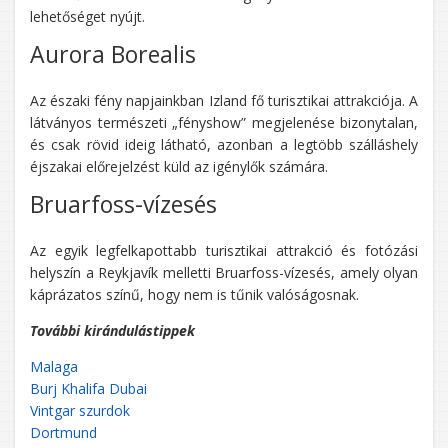
lehetőséget nyújt.
Aurora Borealis
Az északi fény napjainkban Izland fő turisztikai attrakciója. A
látványos természeti „fényshow” megjelenése bizonytalan,
és csak rövid ideig látható, azonban a legtöbb szálláshely
éjszakai előrejelzést küld az igénylők számára.
Bruarfoss-vízesés
Az egyik legfelkapottabb turisztikai attrakció és fotózási
helyszín a Reykjavík melletti Bruarfoss-vízesés, amely olyan
káprázatos színű, hogy nem is tűnik valóságosnak.
További kirándulástippek
Malaga
Burj Khalifa Dubai
Vintgar szurdok
Dortmund