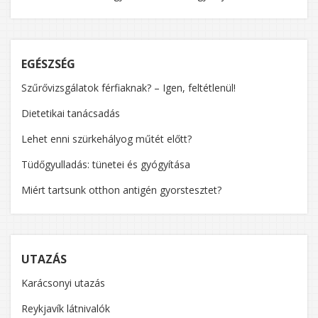
EGÉSZSÉG
Szűrővizsgálatok férfiaknak? – Igen, feltétlenül!
Dietetikai tanácsadás
Lehet enni szürkehályog műtét előtt?
Tüdőgyulladás: tünetei és gyógyítása
Miért tartsunk otthon antigén gyorstesztet?
UTAZÁS
Karácsonyi utazás
Reykjavík látnivalók