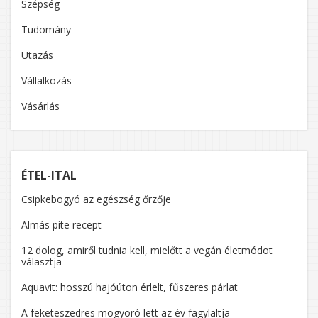
Szépség
Tudomány
Utazás
Vállalkozás
Vásárlás
ÉTEL-ITAL
Csipkebogyó az egészség őrzője
Almás pite recept
12 dolog, amiről tudnia kell, mielőtt a vegán életmódot
választja
Aquavit: hosszú hajóúton érlelt, fűszeres párlat
A feketeszedres mogyoró lett az év fagylaltja