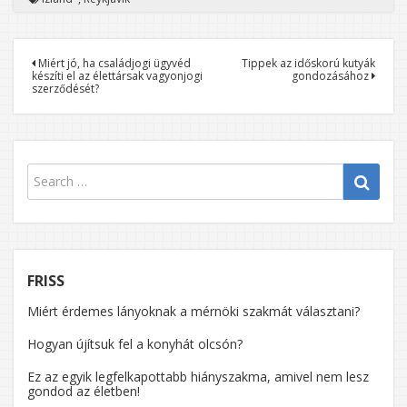
Bejegyzés
Miért jó, ha családjogi ügyvéd
Tippek az időskorú kutyák
készíti el az élettársak vagyonjogi
gondozásához
navigáció
szerződését?
FRISS
Miért érdemes lányoknak a mérnöki szakmát választani?
Hogyan újítsuk fel a konyhát olcsón?
Ez az egyik legfelkapottabb hiányszakma, amivel nem lesz
gondod az életben!