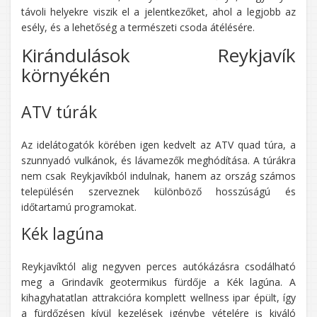
távoli helyekre viszik el a jelentkezőket, ahol a legjobb az
esély, és a lehetőség a természeti csoda átélésére.
Kirándulások Reykjavík
környékén
ATV túrák
Az idelátogatók körében igen kedvelt az ATV quad túra, a
szunnyadó vulkánok, és lávamezők meghódítása. A túrákra
nem csak Reykjavíkból indulnak, hanem az ország számos
településén szerveznek különböző hosszúságú és
időtartamú programokat.
Kék lagúna
Reykjavíktól alig negyven perces autókázásra csodálható
meg a Grindavík geotermikus fürdője a Kék lagúna. A
kihagyhatatlan attrakcióra komplett wellness ipar épült, így
a fürdőzésen kívül kezelések igénybe vételére is kiváló