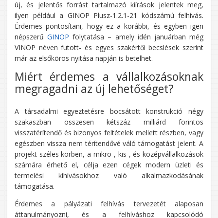
új, és jelentős forrást tartalmazó kiírások jelentek meg,
ilyen például a GINOP Plusz-1.2.1-21 kódszámú felhívás.
Érdemes pontosítani, hogy ez a korábbi, és egyben igen
népszerű
GINOP
folytatása – amely idén januárban még
VINOP néven futott- és egyes szakértői becslések szerint
már az elsőkörös nyitása napján is betelhet.
Miért érdemes a vállalkozásoknak
megragadni az új lehetőséget?
A társadalmi egyeztetésre bocsátott konstrukció négy
szakaszban összesen kétszáz milliárd forintos
visszatérítendő és bizonyos feltételek mellett részben, vagy
egészben vissza nem térítendővé váló támogatást jelent. A
projekt széles körben, a mikro-, kis-, és középvállalkozások
számára érhető el, célja ezen cégek modern üzleti és
termelési kihívásokhoz való alkalmazkodásának
támogatása.
Érdemes a pályázati felhívás tervezetét alaposan
áttanulmányozni, és a felhíváshoz kapcsolódó