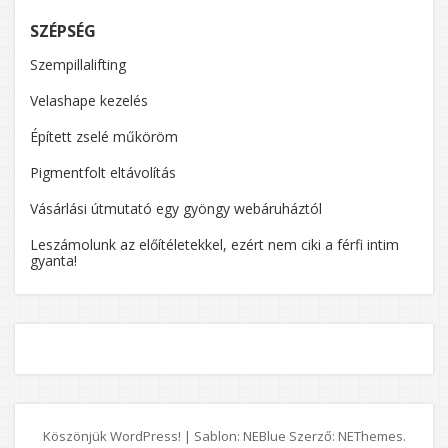
SZÉPSÉG
Szempillalifting
Velashape kezelés
Épített zselé műköröm
Pigmentfolt eltávolítás
Vásárlási útmutató egy gyöngy webáruháztól
Leszámolunk az előítéletekkel, ezért nem ciki a férfi intim
gyanta!
Köszönjük WordPress!
|
Sablon: NEBlue Szerző:
NEThemes
.