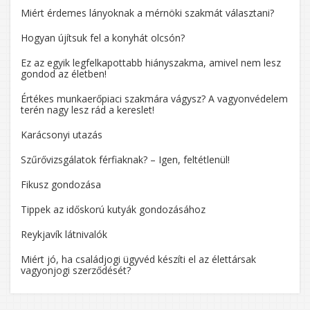
Miért érdemes lányoknak a mérnöki szakmát választani?
Hogyan újítsuk fel a konyhát olcsón?
Ez az egyik legfelkapottabb hiányszakma, amivel nem lesz
gondod az életben!
Értékes munkaerőpiaci szakmára vágysz? A vagyonvédelem
terén nagy lesz rád a kereslet!
Karácsonyi utazás
Szűrővizsgálatok férfiaknak? – Igen, feltétlenül!
Fikusz gondozása
Tippek az időskorú kutyák gondozásához
Reykjavík látnivalók
Miért jó, ha családjogi ügyvéd készíti el az élettársak
vagyonjogi szerződését?