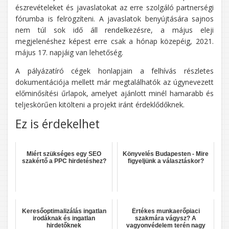
észrevételeket és javaslatokat az erre szolgáló partnerségi
fórumba is felrögzíteni. A javaslatok benyújtására sajnos
nem túl sok idő áll rendelkezésre, a május eleji
megjelenéshez képest erre csak a hónap közepéig, 2021.
május 17. napjáig van lehetőség.
A pályázatíró cégek honlapjain a felhívás részletes
dokumentációja mellett már megtalálhatók az úgynevezett
előminősítési űrlapok, amelyet ajánlott minél hamarabb és
teljeskörűen kitölteni a projekt iránt érdeklődőknek.
Ez is érdekelhet
Miért szükséges egy SEO
Könyvelés Budapesten - Mire
szakértő a PPC hirdetéshez?
figyeljünk a választáskor?
Keresőoptimalizálás ingatlan
Értékes munkaerőpiaci
irodáknak és ingatlan
szakmára vágysz? A
hirdetőknek
vagyonvédelem terén nagy