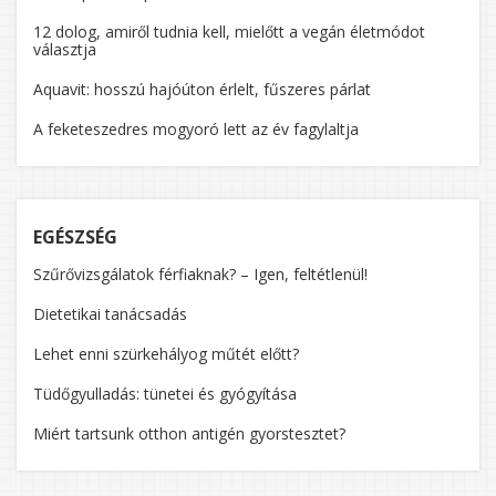
12 dolog, amiről tudnia kell, mielőtt a vegán életmódot
választja
Aquavit: hosszú hajóúton érlelt, fűszeres párlat
A feketeszedres mogyoró lett az év fagylaltja
EGÉSZSÉG
Szűrővizsgálatok férfiaknak? – Igen, feltétlenül!
Dietetikai tanácsadás
Lehet enni szürkehályog műtét előtt?
Tüdőgyulladás: tünetei és gyógyítása
Miért tartsunk otthon antigén gyorstesztet?