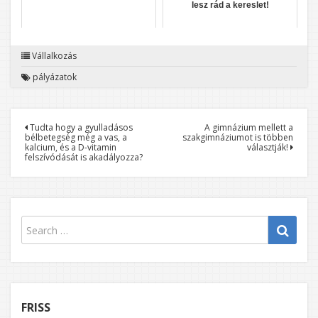
lesz rád a kereslet!
Vállalkozás
pályázatok
Bejegyzés
Tudta hogy a gyulladásos
A gimnázium mellett a
bélbetegség még a vas, a
szakgimnáziumot is többen
navigáció
kalcium, és a D-vitamin
választják!
felszívódását is akadályozza?
FRISS