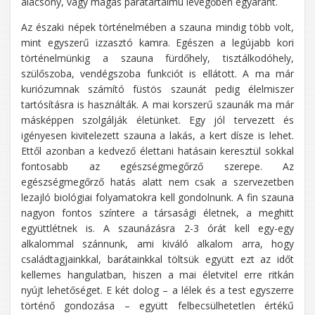
alacsony, vagy magas páratartalmú levegőben egyaránt.
Az északi népek történelmében a szauna mindig több volt,
mint egyszerű izzasztó kamra. Egészen a legújabb kori
történelmünkig a szauna fürdőhely, tisztálkodóhely,
szülőszoba, vendégszoba funkciót is ellátott. A ma már
kuriózumnak számító füstös szaunát pedig élelmiszer
tartósításra is használták. A mai korszerű szaunák ma már
másképpen szolgálják életünket. Egy jól tervezett és
igényesen kivitelezett szauna a lakás, a kert dísze is lehet.
Ettől azonban a kedvező élettani hatásain keresztül sokkal
fontosabb az egészségmegőrző szerepe. Az
egészségmegőrző hatás alatt nem csak a szervezetben
lezajló biológiai folyamatokra kell gondolnunk. A fin szauna
nagyon fontos színtere a társasági életnek, a meghitt
együttlétnek is. A szaunázásra 2-3 órát kell egy-egy
alkalommal szánnunk, ami kiváló alkalom arra, hogy
családtagjainkkal, barátainkkal töltsük együtt ezt az időt
kellemes hangulatban, hiszen a mai életvitel erre ritkán
nyújt lehetőséget. E két dolog – a lélek és a test egyszerre
történő gondozása – együtt felbecsülhetetlen értékű