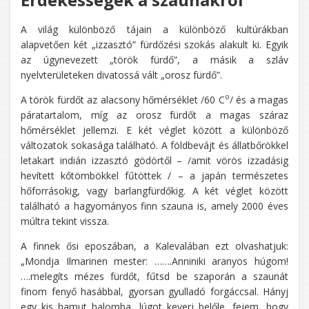
A világ különböző tájain a különböző kultúrákban
alapvetően két „izzasztó” fürdőzési szokás alakult ki. Egyik
az úgynevezett „török fürdő”, a másik a szláv
nyelvterületeken divatossá vált „orosz fürdő”.
o
A török fürdőt az alacsony hőmérséklet /60 C
/ és a magas
páratartalom, míg az orosz fürdőt a magas száraz
hőmérséklet jellemzi. E két véglet között a különböző
változatok sokasága található. A földbevájt és állatbőrökkel
letakart indián izzasztó gödörtől – /amit vörös izzadásig
hevített kőtömbökkel fűtöttek / – a japán természetes
hőforrásokig, vagy barlangfürdőkig. A két véglet között
található a hagyományos finn szauna is, amely 2000 éves
múltra tekint vissza.
A finnek ősi eposzában, a Kalevalában ezt olvashatjuk:
„Mondja Ilmarinen mester: …….Anniniki aranyos húgom!
….melegíts mézes fürdőt, fűtsd be szaporán a szaunát
finom fenyő hasábbal, gyorsan gyulladó forgáccsal. Hányj
egy kis hamut halomba, lúgot keverj belőle, fejem, hogy