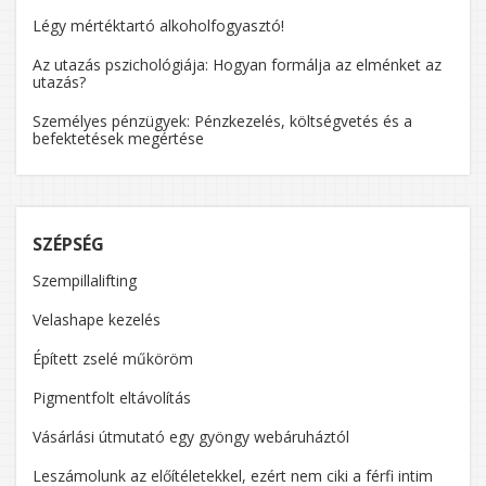
Légy mértéktartó alkoholfogyasztó!
Az utazás pszichológiája: Hogyan formálja az elménket az
utazás?
Személyes pénzügyek: Pénzkezelés, költségvetés és a
befektetések megértése
SZÉPSÉG
Szempillalifting
Velashape kezelés
Épített zselé műköröm
Pigmentfolt eltávolítás
Vásárlási útmutató egy gyöngy webáruháztól
Leszámolunk az előítéletekkel, ezért nem ciki a férfi intim