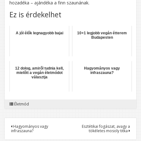
hozadéka – ajándéka a finn szaunának.
Ez is érdekelhet
A jól élők legnagyobb bajai
10+1 legjobb vegán étterem
Budapesten
12 dolog, amiről tudnia kell,
Hagyományos vagy
mielőtt a vegán életmódot
infraszauna?
választja
Életmód
Bejegyzés
Hagyományos vagy
Esztétikai fogászat, avagy a
infraszauna?
tökéletes mosoly titka
navigáció