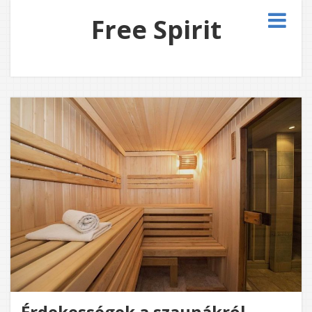
Free Spirit
Érdekességek a szaunákról