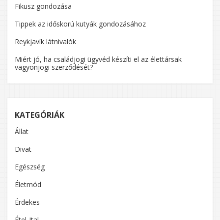
Fikusz gondozása
Tippek az időskorú kutyák gondozásához
Reykjavík látnivalók
Miért jó, ha családjogi ügyvéd készíti el az élettársak
vagyonjogi szerződését?
KATEGÓRIÁK
Állat
Divat
Egészség
Életmód
Érdekes
Étel-Ital