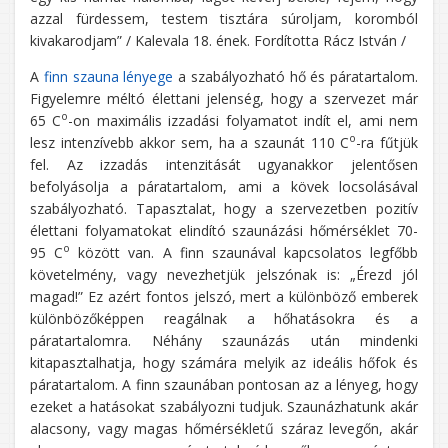
azzal fürdessem, testem tisztára súroljam, koromból
kivakarodjam” / Kalevala 18. ének. Fordította Rácz István /
A
finn szauna lényege
a szabályozható hő és páratartalom.
Figyelemre méltó élettani jelenség, hogy a szervezet már
o
65 C
-on maximális izzadási folyamatot indít el, ami nem
o
lesz intenzívebb akkor sem, ha a szaunát 110 C
-ra fűtjük
fel. Az izzadás intenzitását ugyanakkor jelentősen
befolyásolja a páratartalom, ami a kövek locsolásával
szabályozható. Tapasztalat, hogy a szervezetben pozitív
élettani folyamatokat elindító szaunázási hőmérséklet 70-
o
95 C
között van. A finn szaunával kapcsolatos legfőbb
követelmény, vagy nevezhetjük jelszónak is: „Érezd jól
magad!” Ez azért fontos jelszó, mert a különböző emberek
különbözőképpen reagálnak a hőhatásokra és a
páratartalomra. Néhány szaunázás után mindenki
kitapasztalhatja, hogy számára melyik az ideális hőfok és
páratartalom. A finn szaunában pontosan az a lényeg, hogy
ezeket a hatásokat szabályozni tudjuk. Szaunázhatunk akár
alacsony, vagy magas hőmérsékletű száraz levegőn, akár