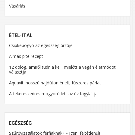
Vásárlás
ÉTEL-ITAL
Csipkebogyó az egészség őrzője
Almás pite recept
12 dolog, amiről tudnia kell, mielőtt a vegán életmódot
választja
Aquavit: hosszú hajóúton érlelt, fűszeres párlat
A feketeszedres mogyoró lett az év fagylaltja
EGÉSZSÉG
Szűrővizsgálatok férfiaknak? – Igen, feltétlenül!