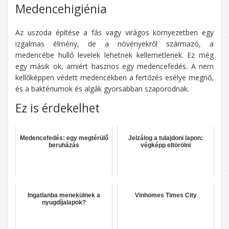
Medencehigiénia
Az uszoda építése a fás vagy virágos környezetben egy
izgalmas élmény, de a növényekről származó, a
medencébe hulló levelek lehetnek kellemetlenek. Ez még
egy másik ok, amiért hasznos egy medencefedés. A nem
kellőképpen védett medencékben a fertőzés esélye megnő,
és a baktériumok és algák gyorsabban szaporodnak.
Ez is érdekelhet
Medencefedés: egy megtérülő
Jelzálog a tulajdoni lapon:
beruházás
végképp eltörölni
Ingatlanba menekülnek a
Vinhomes Times City
nyugdíjalapok?