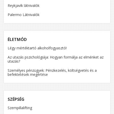
Reykjavík látnivalók
Palermo Látnivalók
ÉLETMÓD
Légy mértéktartó alkoholfogyasztó!
Az utazás pszichológiája: Hogyan formálja az elménket az
utazás?
Személyes pénzügyek: Pénzkezelés, költségvetés és a
befektetések megértése
SZÉPSÉG
Szempillalifting