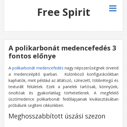
Free Spirit
A polikarbonát medencefedés 3
fontos előnye
A
polikarbonát medencefedés
nagy népszerűségnek örvend
a medenceépítő iparban. Különböző konfigurációkban
kaphatók, mint például az átlátszó, színezett, többrétegű és
texturált felületek. Ezek a panelek tartósak, könnyűek,
önoltóak és gyakorlatilag törhetetlenek. A megfelelő
úszómedence polikarbonát fedőlapjainak kiválasztásában
próbálunk segíteni cikkünkben.
Meghosszabbított úszási szezon