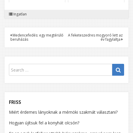
Ingatlan
Bejegyzés
Medencefedés: egy megtérülő
A feketeszedres mogyoró lett az
beruházás
év fagylaltja
navigáció
FRISS
Miért érdemes lányoknak a mérnöki szakmát választani?
Hogyan újítsuk fel a konyhát olcsón?