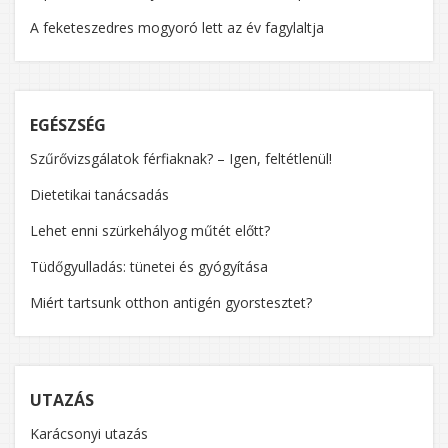
A feketeszedres mogyoró lett az év fagylaltja
EGÉSZSÉG
Szűrővizsgálatok férfiaknak? – Igen, feltétlenül!
Dietetikai tanácsadás
Lehet enni szürkehályog műtét előtt?
Tüdőgyulladás: tünetei és gyógyítása
Miért tartsunk otthon antigén gyorstesztet?
UTAZÁS
Karácsonyi utazás