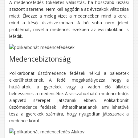
A medencefedés tökéletes választás, ha hosszabb úszási
szezont szeretne. Nem kell aggódnia az évszakok változása
miatt. Élvezze a meleg vizet a medencében mind a korai,
mind a késői úszószezonban. A hó soha nem jelent
problémát, mivel a medencét ezekben az évszakokban is
lefedik.
Medencebiztonság
Polikarbonát úszómedence fedések nélkül a balesetek
elkerülhetetlenek. A fedél megakadályozza, hogy a
háziállatok, a gyerekek vagy a vadon élő állatok
beleessenek a medencébe. A visszahúzható medencefedők
alapvető szerepet játszanak ebben. Polikarbonát
úszómedence fedések áthatolhatatlanok, ami lehetővé
teszi a gyerekek számára, hogy nyugodtan játsszanak a
medence körül.