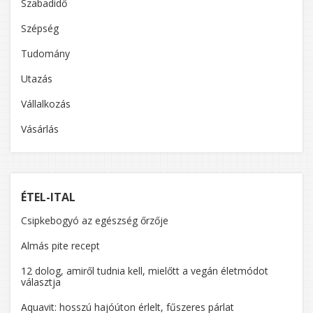
Szabadidő
Szépség
Tudomány
Utazás
Vállalkozás
Vásárlás
ÉTEL-ITAL
Csipkebogyó az egészség őrzője
Almás pite recept
12 dolog, amiről tudnia kell, mielőtt a vegán életmódot
választja
Aquavit: hosszú hajóúton érlelt, fűszeres párlat