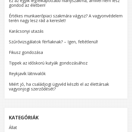
Ez az egyik legfelkapottabb hiányszakma, amivel nem lesz
gondod az életben!
Értékes munkaerőpiaci szakmára vágysz? A vagyonvédelem
terén nagy lesz rád a kereslet!
Karácsonyi utazás
Szűrővizsgálatok férfiaknak? – Igen, feltétlenül!
Fikusz gondozása
Tippek az időskorú kutyák gondozásához
Reykjavík látnivalók
Miért jó, ha családjogi ügyvéd készíti el az élettársak
vagyonjogi szerződését?
KATEGÓRIÁK
Állat