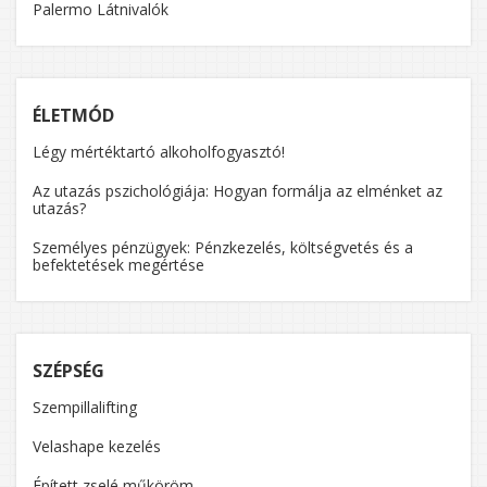
Palermo Látnivalók
ÉLETMÓD
Légy mértéktartó alkoholfogyasztó!
Az utazás pszichológiája: Hogyan formálja az elménket az
utazás?
Személyes pénzügyek: Pénzkezelés, költségvetés és a
befektetések megértése
SZÉPSÉG
Szempillalifting
Velashape kezelés
Épített zselé műköröm