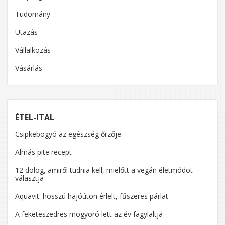
Tudomány
Utazás
Vállalkozás
Vásárlás
ÉTEL-ITAL
Csipkebogyó az egészség őrzője
Almás pite recept
12 dolog, amiről tudnia kell, mielőtt a vegán életmódot
választja
Aquavit: hosszú hajóúton érlelt, fűszeres párlat
A feketeszedres mogyoró lett az év fagylaltja