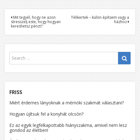
Bejegyzés
Mit tegyél, hogy ne azon
Télikertek – külön építsem vagy a
stresszelj este, hogy hogyan
házhoz
navigáció
kereshetsz pénzt?
FRISS
Miért érdemes lányoknak a mérnöki szakmát választani?
Hogyan újítsuk fel a konyhát olcsón?
Ez az egyik legfelkapottabb hiányszakma, amivel nem lesz
gondod az életben!