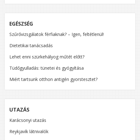
EGÉSZSÉG
Szűrővizsgálatok férfiaknak? – Igen, feltétlenül!
Dietetikai tanácsadás
Lehet enni szürkehályog műtét előtt?
Tüdőgyulladás: tünetei és gyógyítása
Miért tartsunk otthon antigén gyorstesztet?
UTAZÁS
Karácsonyi utazás
Reykjavík látnivalók