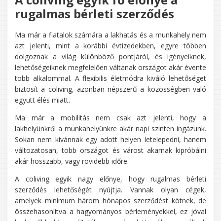
rugalmas bérleti szerződés
Ma már a fiatalok számára a lakhatás és a munkahely nem
azt jelenti, mint a korábbi évtizedekben, egyre többen
dolgoznak a világ különböző pontjáról, és igényeiknek,
lehetőségeiknek megfelelően váltanak országot akár évente
több alkalommal. A flexibilis életmódra kiváló lehetőséget
biztosít a coliving, azonban népszerű a közösségben való
együtt élés miatt.
Ma már a mobilitás nem csak azt jelenti, hogy a
lakhelyünkről a munkahelyünkre akár napi szinten ingázunk.
Sokan nem kívánnak egy adott helyen letelepedni, hanem
változatosan, több országot és várost akarnak kipróbálni
akár hosszabb, vagy rövidebb időre.
A coliving egyik nagy előnye, hogy rugalmas bérleti
szerződés lehetőségét nyújtja. Vannak olyan cégek,
amelyek minimum három hónapos szerződést kötnek, de
összehasonlítva a hagyományos bérleményekkel, ez jóval