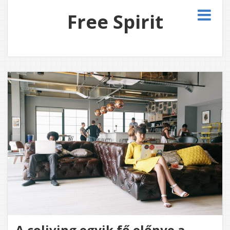
Free Spirit
A coliving egyik fő előnye a