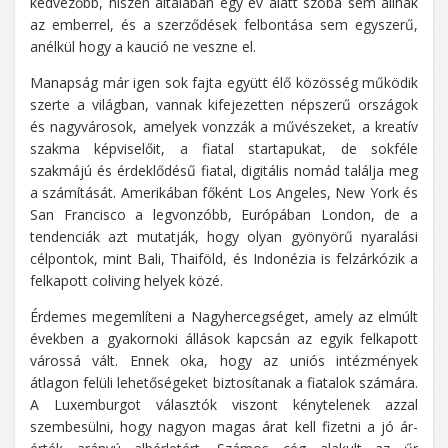
kedvezőbb, hiszen általában egy év alatt szóba sem állnak
az emberrel, és a szerződések felbontása sem egyszerű,
anélkül hogy a kaució ne veszne el.
Manapság már igen sok fajta együtt élő közösség működik
szerte a világban, vannak kifejezetten népszerű országok
és nagyvárosok, amelyek vonzzák a művészeket, a kreatív
szakma képviselőit, a fiatal startapukat, de sokféle
szakmájú és érdeklődésű fiatal, digitális nomád találja meg
a számítását. Amerikában főként Los Angeles, New York és
San Francisco a legvonzóbb, Európában London, de a
tendenciák azt mutatják, hogy olyan gyönyörű nyaralási
célpontok, mint Bali, Thaiföld, és Indonézia is felzárkózik a
felkapott coliving helyek közé.
Érdemes megemlíteni a Nagyhercegséget, amely az elmúlt
években a gyakornoki állások kapcsán az egyik felkapott
várossá vált. Ennek oka, hogy az uniós intézmények
átlagon felüli lehetőségeket biztosítanak a fiatalok számára.
A Luxemburgot választók viszont kénytelenek azzal
szembesülni, hogy nagyon magas árat kell fizetni a jó ár-