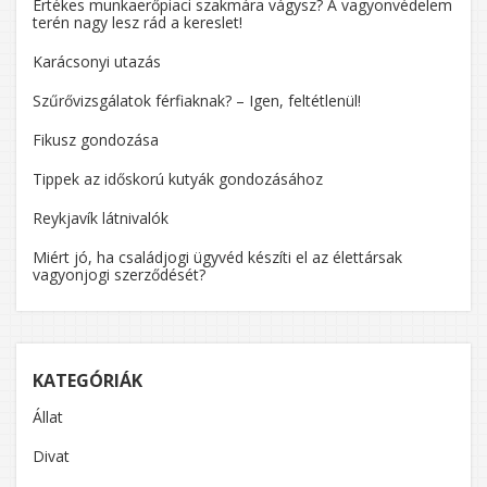
Értékes munkaerőpiaci szakmára vágysz? A vagyonvédelem
terén nagy lesz rád a kereslet!
Karácsonyi utazás
Szűrővizsgálatok férfiaknak? – Igen, feltétlenül!
Fikusz gondozása
Tippek az időskorú kutyák gondozásához
Reykjavík látnivalók
Miért jó, ha családjogi ügyvéd készíti el az élettársak
vagyonjogi szerződését?
KATEGÓRIÁK
Állat
Divat