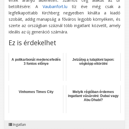
érték arányú albérletért. Számos cég alakult az űr
betöltésére: A
Vaubanfort.lu
tíz éve még csak a
legfelkapottabb Kirchberg negyedben kínálta a kiadó
szobáit, addig manapság a főváros legjobb környékein, és
szerte az országban száznál több ingatlant közvetít, amely
ideális az új generáció számára.
Ez is érdekelhet
A polikarbonát medencefedés
Jelzálog a tulajdoni lapon:
3 fontos előnye
végképp eltörölni
Vinhomes Times City
Melyik régióban érdemes
ingatlant vásárolni: Dubai vagy
Abu Dhabi?
Ingatlan