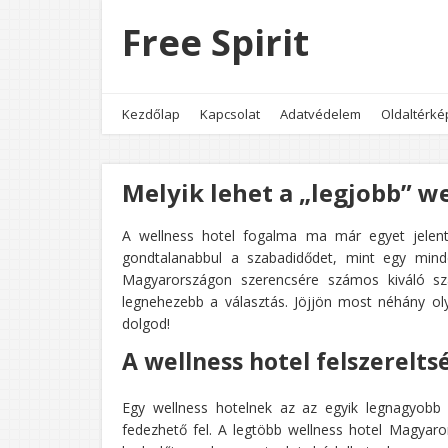
Free Spirit
Kezdőlap
Kapcsolat
Adatvédelem
Oldaltérké
Melyik lehet a „legjobb” 
A wellness hotel fogalma ma már egyet jelent 
gondtalanabbul a szabadidődet, mint egy minden
Magyarországon szerencsére számos kiváló sz
legnehezebb a választás. Jöjjön most néhány o
dolgod!
A wellness hotel felszerelts
Egy wellness hotelnek az az egyik legnagyobb 
fedezhető fel. A legtöbb wellness hotel Magya