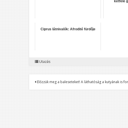
kétféle 
Ciprus látnivalók: Afrodité fürdője
Utazás
Bejegyzés
Előzzük meg a baleseteket! A láthatóság a kutyának is fo
navigáció