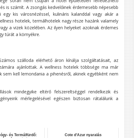
tvége során nem csupán a hotel épületében felfedezhető
kedés is számít. A zsongás kedvelőinek érdemesebb népesebb
 egy kis városnézéssel, kulináris kalanddal vagy akár a
 wellness hotelek, termálhotelek nagy része hazánk valamely
vagy a vizek közelében. Az ilyen helyeket azoknak érdemes
gy túrát a környékre.
ámos szálloda elérhető áron kínálja szolgáltatásait, az
 számára ajánlottak. A wellness hotelek többsége ma már
nak sem kell lemondania a pihenésről, akinek egyébként nem
lások mindegyike eltérő felszereltséggel rendelkezik és
igényeink mérlegelésével egészen biztosan rátalálunk a
ógy- és Termálfürdő:
Cote d’Azur nyaralás