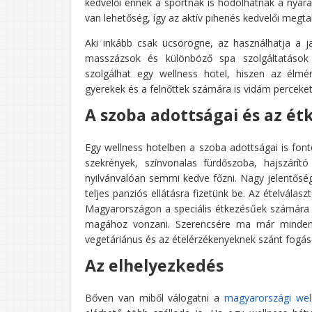
kedvelői ennek a sportnak is hódolhatnak a nyaral
van lehetőség, így az aktív pihenés kedvelői megta
Aki inkább csak ücsörögne, az használhatja a j
masszázsok és különböző spa szolgáltatások 
szolgálhat egy wellness hotel, hiszen az élm
gyerekek és a felnőttek számára is vidám perceket
A szoba adottságai és az ét
Egy wellness hotelben a szoba adottságai is fonto
szekrények, színvonalas fürdőszoba, hajszárí
nyilvánvalóan semmi kedve főzni. Nagy jelentőség
teljes panziós ellátásra fizetünk be. Az ételvál
Magyarországon a speciális étkezésűek számára i
magához vonzani. Szerencsére ma már minden n
vegetáriánus és az ételérzékenyeknek szánt fogáso
Az elhelyezkedés
Bőven van miből válogatni a
magyarországi well