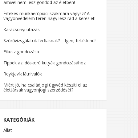
amivel nem lesz gondod az életben!
Értékes munkaerőpiaci szakmára vágysz? A
vagyonvédelem terén nagy lesz rád a kereslet!
Karácsonyi utazás
Szűrővizsgálatok férfiaknak? – Igen, feltétlenül!
Fikusz gondozása
Tippek az időskorú kutyák gondozásához
Reykjavík látnivalók
Miért jó, ha családjogi ügyvéd készíti el az
élettársak vagyonjogi szerződését?
KATEGÓRIÁK
Állat