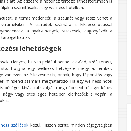
ás alatt. Az edzésre a hotelhez tartozó fitneszteremben is
lálják a számításaikat egy wellness hotelben.
akuzzit, a termálmedencét, a szaunát vagy részt vehet a
valamelyikén. A családok számára is kikapcsolódással
énymedencék, a nyakzuhanyok, vízesések, dagonyázók a
 tartogathatnak.
kezési lehetőségek
sak. Előnyös, ha van például benne televízió, széf, terasz,
tó stb. Hogyha egy wellness hétvégére megy az ember,
e van ezért az étkezésnek is, annak, hogy félpanziós vagy
aszték mindenki számára meghatározó. Ha egy wellness hotel
s bőséges kínálattal szolgál, még népesebb réteget képes
égy- vagy ötcsillagos hotelben elérhetőek a vegán, a
k is.
ness szállások
közül. Hiszen szinte minden tájegységben