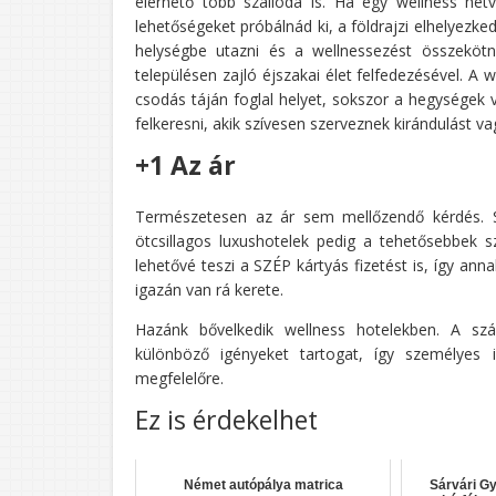
elérhető több szálloda is. Ha egy wellness hé
lehetőségeket próbálnád ki, a földrajzi elhelyez
helységbe utazni és a wellnessezést összekötni
településen zajló éjszakai élet felfedezésével. A
csodás táján foglal helyet, sokszor a hegységek 
felkeresni, akik szívesen szerveznek kirándulást va
+1 Az ár
Természetesen az ár sem mellőzendő kérdés. Sz
ötcsillagos luxushotelek pedig a tehetősebbek
lehetővé teszi a SZÉP kártyás fizetést is, így an
igazán van rá kerete.
Hazánk bővelkedik wellness hotelekben. A szál
különböző igényeket tartogat, így személyes 
megfelelőre.
Ez is érdekelhet
Német autópálya matrica
Sárvári Gy