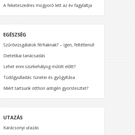
A feketeszedres mogyoró lett az év fagylaltja
EGÉSZSÉG
Szűrővizsgálatok férfiaknak? – Igen, feltétlenül!
Dietetikai tanácsadás
Lehet enni szürkehályog műtét előtt?
Tüdőgyulladás: tünetei és gyógyítása
Miért tartsunk otthon antigén gyorstesztet?
UTAZÁS
Karácsonyi utazás