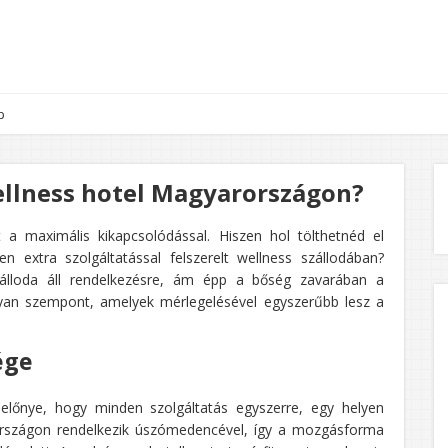
p
wellness hotel Magyarországon?
a maximális kikapcsolódással. Hiszen hol tölthetnéd el
 extra szolgáltatással felszerelt wellness szállodában?
álloda áll rendelkezésre, ám épp a bőség zavarában a
lyan szempont, amelyek mérlegelésével egyszerűbb lesz a
ége
előnye, hogy minden szolgáltatás egyszerre, egy helyen
rországon rendelkezik úszómedencével, így a mozgásforma