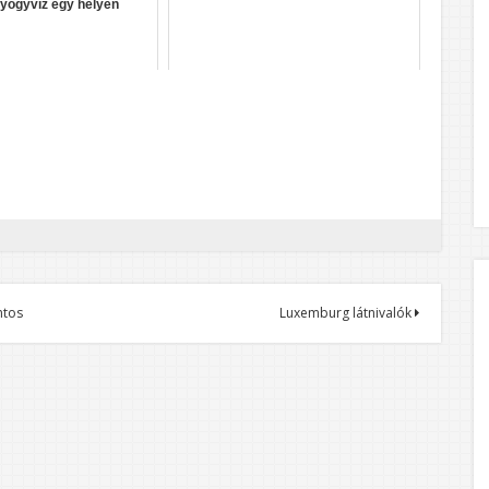
gyógyvíz egy helyen
ntos
Luxemburg látnivalók