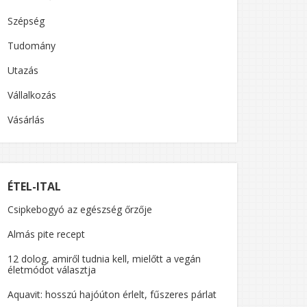
Szépség
Tudomány
Utazás
Vállalkozás
Vásárlás
ÉTEL-ITAL
Csipkebogyó az egészség őrzője
Almás pite recept
12 dolog, amiről tudnia kell, mielőtt a vegán
életmódot választja
Aquavit: hosszú hajóúton érlelt, fűszeres párlat