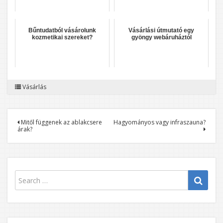
Bűntudatból vásárolunk
Vásárlási útmutató egy
kozmetikai szereket?
gyöngy webáruháztól
Vásárlás
Bejegyzés
Mitől függenek az ablakcsere
Hagyományos vagy infraszauna?
árak?
navigáció