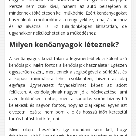
Persze nem csak kívül, hanem az autó belsejében is
mindennek tökéletesen kell működnie. Ezért kenőanyagokat
használnak a motorokhoz, a tengelyekhez, a hajtáslánchoz
és az alváznál is. Ez tulajdonképpen láthatatlan, de
ugyanakkor nélkülözhetetlen a működéshez.
Milyen kenőanyagok léteznek?
A kenőanyagok közül talán a legismertebbek a különböző
kenőolajok. Miért fontos a kenőolajok használata? Egészen
egyszerűen azért, mert ennek a segítségével a súrlódást és
a kopást minimálisra lehet csökkenteni, hiszen az olaj
egyfajta úgynevezett folyadékfilmet képez az adott
felületen. A kenőolajoknak nagyon jó a hőelvezetése, ami
azért különösen fontos, mert a súrlódás során bizony hő
keletkezik és nagyon fontos, hogy az olaj képes legyen azt
elvezetni, ezáltal nem bomlik le és hosszú időn keresztül
tartós hatást tud kifejteni.
Mivel olajról beszélünk, így mondani sem kell, hogy