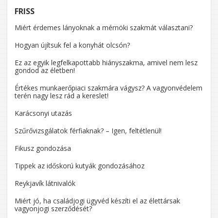
FRISS
Miért érdemes lányoknak a mérnöki szakmát választani?
Hogyan újítsuk fel a konyhát olcsón?
Ez az egyik legfelkapottabb hiányszakma, amivel nem lesz
gondod az életben!
Értékes munkaerőpiaci szakmára vágysz? A vagyonvédelem
terén nagy lesz rád a kereslet!
Karácsonyi utazás
Szűrővizsgálatok férfiaknak? – Igen, feltétlenül!
Fikusz gondozása
Tippek az időskorú kutyák gondozásához
Reykjavík látnivalók
Miért jó, ha családjogi ügyvéd készíti el az élettársak
vagyonjogi szerződését?