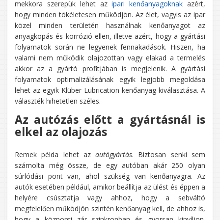
mekkora szerepük lehet az
ipari kenőanyagoknak
azért,
hogy minden tökéletesen működjön. Az élet, vagyis az ipar
közel minden területén használnak kenőanyagot az
anyagkopás és korrózió ellen, illetve azért, hogy a gyártási
folyamatok során ne legyenek fennakadások. Hiszen, ha
valami nem működik olajozottan vagy elakad a termelés
akkor az a gyártó profitjában is megjelenik. A gyártási
folyamatok optimalizálásának egyik legjobb megoldása
lehet az egyik Klüber Lubrication kenőanyag kiválasztása. A
választék hihetetlen széles.
Az autózás előtt a gyártásnál is
elkel az olajozás
Remek példa lehet az
autógyártás
. Biztosan senki sem
számolta még össze, de egy autóban akár 250 olyan
súrlódási pont van, ahol szükség van kenőanyagra. Az
autók esetében például, amikor beállítja az ülést és éppen a
helyére csúsztatja vagy ahhoz, hogy a sebváltó
megfelelően működjön szintén kenőanyag kell, de ahhoz is,
hogy a központi zár szinkronban és gyorsan kinyíljon.