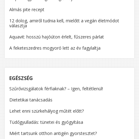
Almás pite recept
12 dolog, amiről tudnia kell, mielőtt a vegán életmódot
választja
Aquavit: hosszú hajóúton érlelt, fűszeres párlat
A feketeszedres mogyoró lett az év fagylaltja
EGÉSZSÉG
Szűrővizsgálatok férfiaknak? – Igen, feltétlenül!
Dietetikai tanácsadás
Lehet enni szürkehályog műtét előtt?
Tüdőgyulladás: tünetei és gyógyítása
Miért tartsunk otthon antigén gyorstesztet?