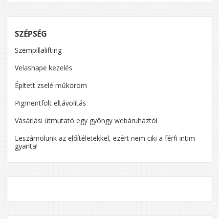
SZÉPSÉG
Szempillalifting
Velashape kezelés
Épített zselé műköröm
Pigmentfolt eltávolítás
Vásárlási útmutató egy gyöngy webáruháztól
Leszámolunk az előítéletekkel, ezért nem ciki a férfi intim
gyanta!