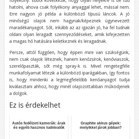
folyékony. Ebből következik, hogy olyan helyekre is be tud
hatolni, ahova csak folyékony anyaggal lehet, mással nem.
Erre nagyon jó példa a különböző típusú láncok. A jó
minőségű olajok nem hagynak/képeznek úgynevezett
maradékanyagot. Sőt, inkább az az igazán jó, ha fel tudnak
oldani olyan leragadt szennyeződéseket, amik kifejezetten
a magas hő hatására keletkeznek és leragadnak.
Persze, attól függően, hogy éppen mire van szükségünk,
nem csak olajok léteznek, hanem kenőzsírok, kenőviaszok,
szerelőpaszták, sőt még spray-k is. Mivel rengetegféle
munkafolyamat létezik a különböző iparágakban, így fontos
is, hogy mindenki a legmegfelelőbb kenőanyagot tudja
kiválasztani ahhoz, hogy minél olajozottabban működjenek
a dolgok.
Ez is érdekelhet
Autós fedélzeti kamerák: árak
Graphite akkus gépek:
és egyéb hasznos tudnivalók
melyikkel járok jobban?