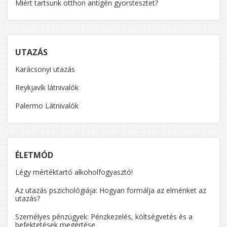
Miért tartsunk otthon antigén gyorstesztet?
UTAZÁS
Karácsonyi utazás
Reykjavík látnivalók
Palermo Látnivalók
ÉLETMÓD
Légy mértéktartó alkoholfogyasztó!
Az utazás pszichológiája: Hogyan formálja az elménket az
utazás?
Személyes pénzügyek: Pénzkezelés, költségvetés és a
befektetések megértése