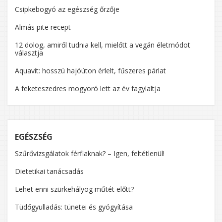
Csipkebogyó az egészség őrzője
Almás pite recept
12 dolog, amiről tudnia kell, mielőtt a vegán életmódot
választja
Aquavit: hosszú hajóúton érlelt, fűszeres párlat
A feketeszedres mogyoró lett az év fagylaltja
EGÉSZSÉG
Szűrővizsgálatok férfiaknak? – Igen, feltétlenül!
Dietetikai tanácsadás
Lehet enni szürkehályog műtét előtt?
Tüdőgyulladás: tünetei és gyógyítása