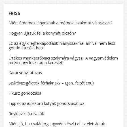
FRISS
Miért érdemes lányoknak a mérnöki szakmát választani?
Hogyan újítsuk fel a konyhát olcsón?
Ez az egyik legfelkapottabb hiányszakma, amivel nem lesz
gondod az életben!
Értékes munkaerőpiaci szakmára vágysz? A vagyonvédelem
terén nagy lesz rád a kereslet!
Karácsonyi utazás
Szűrővizsgálatok férfiaknak? – Igen, feltétlenül!
Fikusz gondozása
Tippek az időskorú kutyák gondozásához
Reykjavík látnivalók
Miért jó, ha családjogi ügyvéd készíti el az élettársak