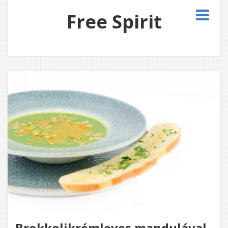
Free Spirit
Brokkolikrémleves mandulával