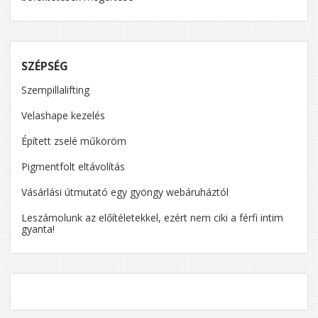
SZÉPSÉG
Szempillalifting
Velashape kezelés
Épített zselé műköröm
Pigmentfolt eltávolítás
Vásárlási útmutató egy gyöngy webáruháztól
Leszámolunk az előítéletekkel, ezért nem ciki a férfi intim
gyanta!