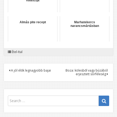
választja
Almás pite recept
Marhatekercs
narancsmártásban
Étel-Ital
Bejegyzés
A jól élők legnagyobb bajai
Boza: kölesből vagy búzából
erjesztett sörféleség
navigáció