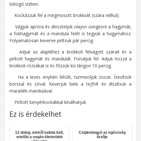
lobogó vízben.
Kockázzuk fel a megmosott brokkolit (szára nélkül).
Vágjuk apróra és dinszteljük olajon üvegesre a hagymát,
a fokhagymát és a mandula felét is tegyük a hagymához.
Folyamatosan keverve pirítsuk pár percig.
Adjuk az alapléhez a brokkoli felvágott szárait és a
pirított hagymát és mandulát. Forraljuk fel. Adjuk hozzá a
brokkoli rózsákat is és főzzük kis lángon 10 percig.
Ha a leves enyhén kihűlt, turmixoljuk össze. Ízesítsük
borssal és sóval. Keverjük bele a tejfölt és díszítsük a
maradék mandulával.
Pirított kenyérkockákkal kínálhatjuk.
Ez is érdekelhet
12 dolog, amiről tudnia kell,
Csipkebogyó az egészség
mielőtt a vegán életmódot
őrzője