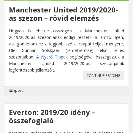
Manchester United 2019/2020-
as szezon – rövid elemzés
Hogyan is lehetne összegezni a Manchester United
2019/2020-as szezonjának eddigi részét? Hullámzó. Igen,
azt gondolom ez a legjobb szó a csapat teljesítményére,
Ole Gunnar Solskjaer (remélhetőleg) első teljes
szezonjában. A
Nyerő Tippek
segítségével összegeztük a
Manchester United 2019/2020-as szezonjának
legfontosabb jellemzőit.
„MANC
CONTINUE READING
UNITED
Sport
2019/2
AS
Everton: 2019/20 idény –
SZEZO
összefoglaló
–
RÖVID