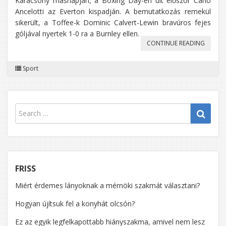
Karácsony másnapján, a Boxing Day-en ült először Carlo
ELEMZÉ
Ancelotti az Everton kispadján. A bemutatkozás remekül
sikerült, a Toffee-k Dominic Calvert-Lewin bravúros fejes
góljával nyertek 1-0 ra a Burnley ellen.
„EVERT
CONTINUE READING
2019/2
Sport
IDÉNY
–
ÖSSZE
FRISS
Miért érdemes lányoknak a mérnöki szakmát választani?
Hogyan újítsuk fel a konyhát olcsón?
Ez az egyik legfelkapottabb hiányszakma, amivel nem lesz