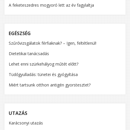
A feketeszedres mogyoró lett az év fagylaltja
EGÉSZSÉG
Szűrővizsgálatok férfiaknak? – Igen, feltétlenül!
Dietetikai tanácsadás
Lehet enni szürkehályog műtét előtt?
Tüdőgyulladás: tünetei és gyógyítása
Miért tartsunk otthon antigén gyorstesztet?
UTAZÁS
Karácsonyi utazás