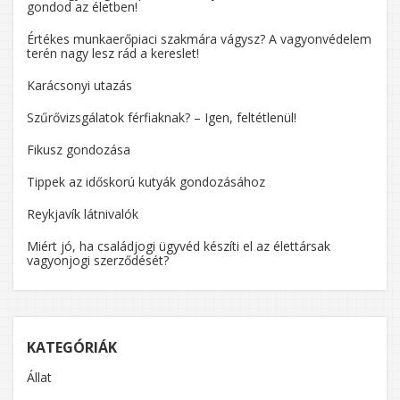
gondod az életben!
Értékes munkaerőpiaci szakmára vágysz? A vagyonvédelem
terén nagy lesz rád a kereslet!
Karácsonyi utazás
Szűrővizsgálatok férfiaknak? – Igen, feltétlenül!
Fikusz gondozása
Tippek az időskorú kutyák gondozásához
Reykjavík látnivalók
Miért jó, ha családjogi ügyvéd készíti el az élettársak
vagyonjogi szerződését?
KATEGÓRIÁK
Állat