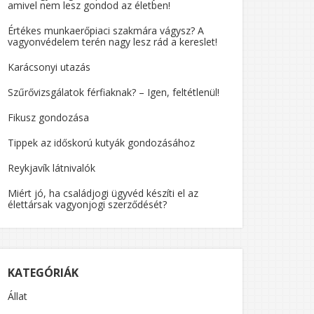
amivel nem lesz gondod az életben!
Értékes munkaerőpiaci szakmára vágysz? A
vagyonvédelem terén nagy lesz rád a kereslet!
Karácsonyi utazás
R?”
Szűrővizsgálatok férfiaknak? – Igen, feltétlenül!
Fikusz gondozása
Tippek az időskorú kutyák gondozásához
Reykjavík látnivalók
Miért jó, ha családjogi ügyvéd készíti el az
élettársak vagyonjogi szerződését?
KATEGÓRIÁK
Állat