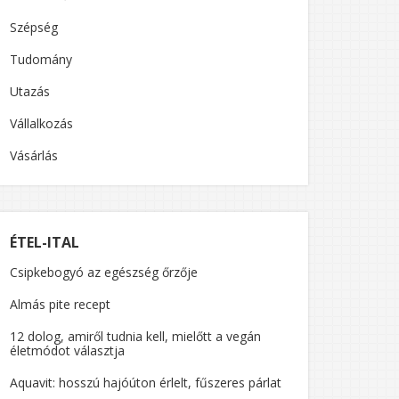
Szépség
Tudomány
Utazás
Vállalkozás
Vásárlás
ÉTEL-ITAL
Csipkebogyó az egészség őrzője
Almás pite recept
12 dolog, amiről tudnia kell, mielőtt a vegán
életmódot választja
Aquavit: hosszú hajóúton érlelt, fűszeres párlat