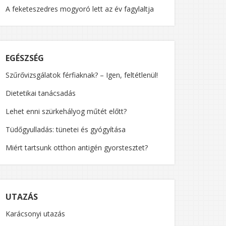
A feketeszedres mogyoró lett az év fagylaltja
EGÉSZSÉG
Szűrővizsgálatok férfiaknak? – Igen, feltétlenül!
Dietetikai tanácsadás
Lehet enni szürkehályog műtét előtt?
Tüdőgyulladás: tünetei és gyógyítása
Miért tartsunk otthon antigén gyorstesztet?
UTAZÁS
Karácsonyi utazás