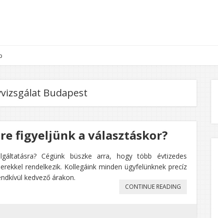
p
vizsgálat Budapest
e figyeljünk a választáskor?
lgáltatásra? Cégünk büszke arra, hogy több évtizedes
erekkel rendelkezik. Kollegáink minden ügyfelünknek precíz
endkívül kedvező árakon.
„KÖNYVELÉS
CONTINUE READING
BUDAPESTEN
–