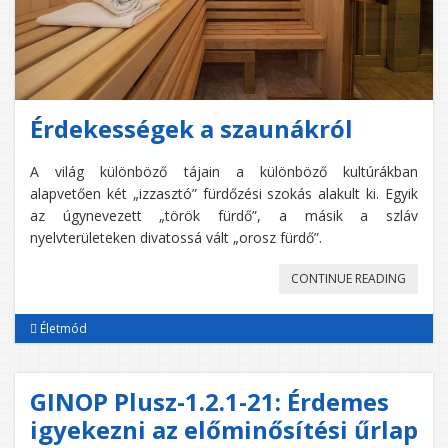
Érdekességek a szaunákról
A világ különböző tájain a különböző kultúrákban
alapvetően két „izzasztó” fürdőzési szokás alakult ki. Egyik
az úgynevezett „török fürdő”, a másik a szláv
nyelvterületeken divatossá vált „orosz fürdő”.
„ÉRDEK
CONTINUE READING
A
Életmód
SZAUN
GINOP Plusz-1.2.1-21: Érdemes
igyekezni az előminősítési űrlap