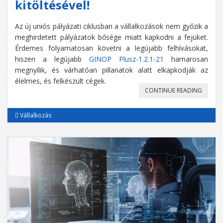
kitöltésével!
Az új uniós pályázati ciklusban a vállalkozások nem győzik a
meghirdetett pályázatok bősége miatt kapkodni a fejüket.
Érdemes folyamatosan követni a legújabb felhívásokat,
hiszen a legújabb
GINOP Plusz-1.2.1-21
hamarosan
megnyílik, és várhatóan pillanatok alatt elkapkodják az
élelmes, és felkészült cégek.
„GINOP
CONTINUE READING
PLUSZ-
Vállalkozás
1.2.1-
21:
ÉRDEME
IGYEKE
AZ
ELŐMIN
ŰRLAP