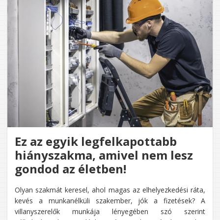
KONYH
OLCSÓ
Ez az egyik legfelkapottabb
hiányszakma, amivel nem lesz
gondod az életben!
Olyan szakmát keresel, ahol magas az elhelyezkedési ráta,
kevés a munkanélküli szakember, jók a fizetések? A
villanyszerelők munkája lényegében szó szerint