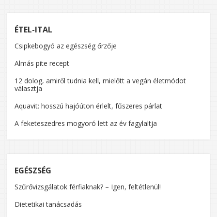
ÉTEL-ITAL
Csipkebogyó az egészség őrzője
Almás pite recept
12 dolog, amiről tudnia kell, mielőtt a vegán életmódot
választja
Aquavit: hosszú hajóúton érlelt, fűszeres párlat
A feketeszedres mogyoró lett az év fagylaltja
EGÉSZSÉG
Szűrővizsgálatok férfiaknak? – Igen, feltétlenül!
Dietetikai tanácsadás