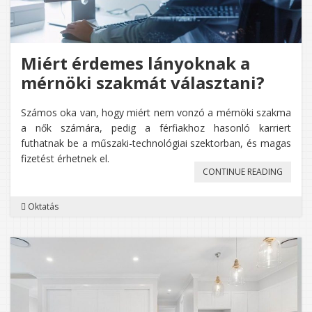
KITÖLTÉ
Miért érdemes lányoknak a
mérnöki szakmát választani?
Számos oka van, hogy miért nem vonzó a mérnöki szakma
a nők számára, pedig a férfiakhoz hasonló karriert
futhatnak be a műszaki-technológiai szektorban, és magas
fizetést érhetnek el.
„MIÉRT
CONTINUE READING
ÉRDEME
Oktatás
LÁNYO
A
MÉRNÖ
SZAKM
VÁLASZ