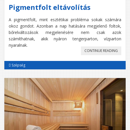
Pigmentfolt eltávolítás
A pigmentfolt, mint esztétikai probléma sokak számára
okoz gondot. Azonban a nap hatására megjelenő foltok,
bőrelváltozások megjelenésére nem csak azok
számíthatnak, akik nyáron tengerparton, vízparton
nyaralnak.
„PIGME
CONTINUE READING
ELTÁVO
Szépség