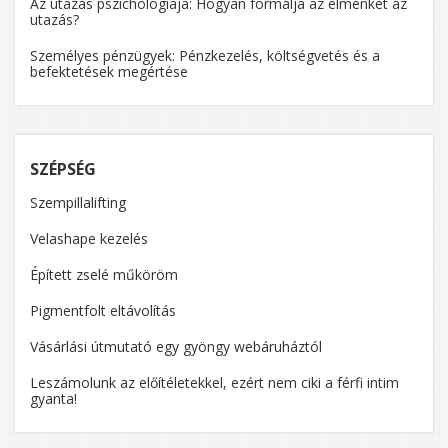
Az utazás pszichológiája: Hogyan formálja az elménket az
utazás?
Személyes pénzügyek: Pénzkezelés, költségvetés és a
befektetések megértése
SZÉPSÉG
Szempillalifting
Velashape kezelés
Épített zselé műköröm
Pigmentfolt eltávolítás
Vásárlási útmutató egy gyöngy webáruháztól
Leszámolunk az előítéletekkel, ezért nem ciki a férfi intim
gyanta!