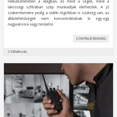
nélkülözhetetlen a világban, és mind a cégek, mind a
lakossági szférában szép munkadíjak elérhetőek. A jó
szakemberekre pedig a vidéki régiókban is szükség van, az
álláslehetőségek nem koncentrálódnak le egy-egy
nagyvárosra vagy területre.
„EZ
CONTINUE READING
AZ
Vállalkozás
EGYIK
LEGFE
HIÁNYS
AMIVEL
NEM
LESZ
GOND
AZ
ÉLETBEN