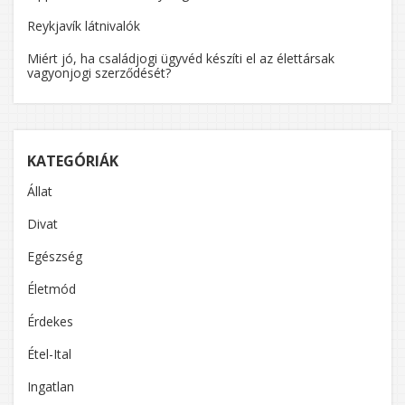
Reykjavík látnivalók
Miért jó, ha családjogi ügyvéd készíti el az élettársak
vagyonjogi szerződését?
KATEGÓRIÁK
Állat
Divat
Egészség
Életmód
Érdekes
Étel-Ital
Ingatlan