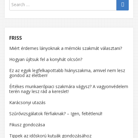
FRISS
Miért érdemes lányoknak a mérnöki szakmát választani?
Hogyan újítsuk fel a konyhát olcsón?
Ez az egyik legfelkapottabb hiányszakma, amivel nem lesz
gondod az életben!
Értékes munkaerőpiaci szakmára vágysz? A vagyonvédelem
terén nagy lesz rád a kereslet!
Karácsonyi utazás
Szűrővizsgálatok férfiaknak? – Igen, feltétlenül!
Fikusz gondozása
Tippek az időskorú kutyák gondozásához