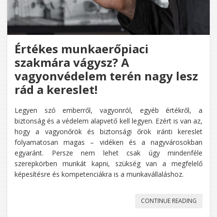
Értékes munkaerőpiaci
szakmára vágysz? A
vagyonvédelem terén nagy lesz
rád a kereslet!
Legyen szó emberről, vagyonról, egyéb értékről, a
biztonság és a védelem alapvető kell legyen. Ezért is van az,
hogy a vagyonőrök és biztonsági őrök iránti kereslet
folyamatosan magas – vidéken és a nagyvárosokban
egyaránt. Persze nem lehet csak úgy mindenféle
szerepkörben munkát kapni, szükség van a megfelelő
képesítésre és kompetenciákra is a munkavállaláshoz.
„ÉRTÉK
CONTINUE READING
MUNKA