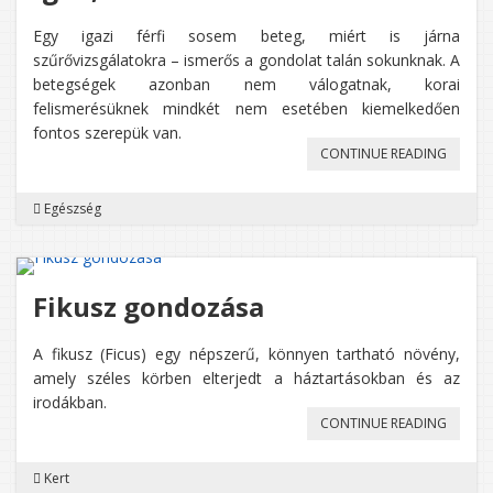
Egy igazi férfi sosem beteg, miért is járna
szűrővizsgálatokra – ismerős a gondolat talán sokunknak. A
betegségek azonban nem válogatnak, korai
felismerésüknek mindkét nem esetében kiemelkedően
fontos szerepük van.
„SZŰR
CONTINUE READING
FÉRFIA
Egészség
–
IGEN,
FELTÉT
Fikusz gondozása
A fikusz (Ficus) egy népszerű, könnyen tartható növény,
amely széles körben elterjedt a háztartásokban és az
irodákban.
„FIKUS
CONTINUE READING
GONDO
Kert