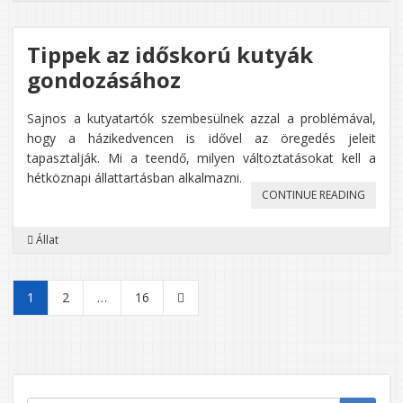
Tippek az időskorú kutyák
gondozásához
Sajnos a kutyatartók szembesülnek azzal a problémával,
hogy a házikedvencen is idővel az öregedés jeleit
tapasztalják. Mi a teendő, milyen változtatásokat kell a
hétköznapi állattartásban alkalmazni.
„TIPPEK
CONTINUE READING
AZ
Állat
IDŐSK
KUTYÁ
Bejegyzések
1
2
…
16
GONDO
lapozása