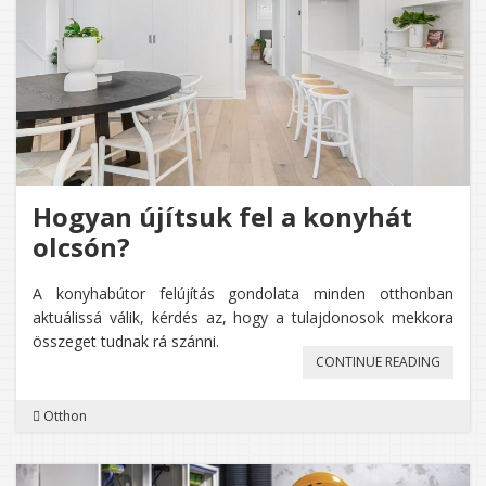
Hogyan újítsuk fel a konyhát
olcsón?
A konyhabútor felújítás gondolata minden otthonban
aktuálissá válik, kérdés az, hogy a tulajdonosok mekkora
összeget tudnak rá szánni.
„HOGY
CONTINUE READING
ÚJÍTSU
Otthon
FEL
A