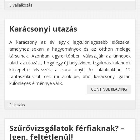
Vállalkozás
SZAKM
VÁGYSZ
Karácsonyi utazás
A
VAGYO
A karácsony az év egyik legkülönlegesebb időszaka,
TERÉN
amelyhez sokan a hagyományok és az otthon melege
NAGY
társulnak. Azonban egyre többen választják az ünnepek
alatt az utazást, hogy egy új helyszínen, izgalmas kalandok
LESZ
közepette élvezzék a karácsonyt. Az alábbiakban 12
RÁD
fantasztikus úti célt mutatok be, ahol karácsony igazán
különleges élménnyé válik.
A
„KARÁC
CONTINUE READING
KERESLE
UTAZÁS
Utazás
Szűrővizsgálatok férfiaknak? –
Igen, feltétlenül!