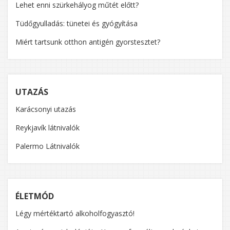
Lehet enni szürkehályog műtét előtt?
Tüdőgyulladás: tünetei és gyógyítása
Miért tartsunk otthon antigén gyorstesztet?
UTAZÁS
Karácsonyi utazás
Reykjavík látnivalók
Palermo Látnivalók
ÉLETMÓD
Légy mértéktartó alkoholfogyasztó!